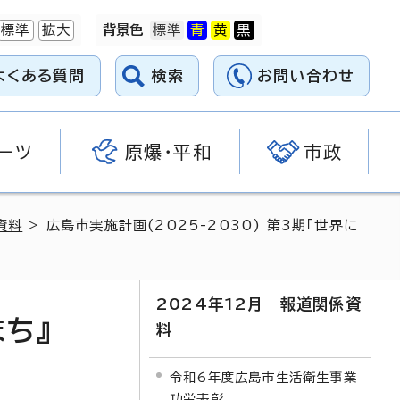
標準
拡大
背景色
よくある質問
検索
お問い合わせ
ーツ
原爆・平和
市政
資料
> 広島市実施計画(2025-2030) 第3期「世界に
2024年12月 報道関係資
まち』
料
令和6年度広島市生活衛生事業
功労表彰