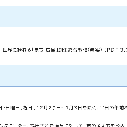
「世界に誇れる『まち』広島」創生総合戦略（素案） （PDF 3.
・日曜日、祝日、12月29日～1月3日を除く、平日の午前
。なお、後日、提出された意見に対して、市の考え方を公表