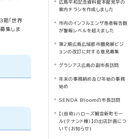
広島平和記念資料館本館見学の
案内チラシを作成しました
3期「世界
市内のインフルエンザ患者報告数
を募集しま
が警報レベルを超えました
第2期広島広域都市圏発展ビジ
ョンの改訂に対する意見募集
グラシアス広島の副市長訪問
年末の事務納め及び年始の事務
始め
SENDA Bloomの市長訪問
【(仮称)ハローズ観音新町モー
ル(テナント棟)】の出店計画につ
いて(お知らせ)