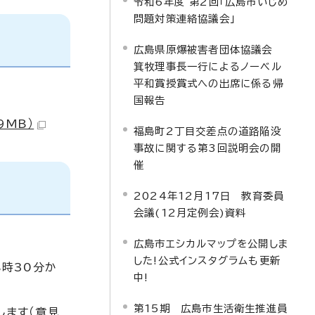
令和6年度 第2回「広島市いじめ
問題対策連絡協議会」
広島県原爆被害者団体協議会
箕牧理事長一行によるノーベル
平和賞授賞式への出席に係る帰
国報告
9MB）
福島町2丁目交差点の道路陥没
事故に関する第3回説明会の開
催
2024年12月17日 教育委員
会議(12月定例会)資料
広島市エシカルマップを公開しま
した!公式インスタグラムも更新
8時30分か
中!
第15期 広島市生活衛生推進員
します（意見