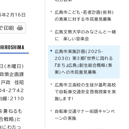
広島市こども・若者計画(仮称)
5
年2月
16
日
の素案に対する市民意見募集
で印刷
広島文教大学のみなさんと一緒
に 楽しい音楽会
f HIROSHIMA
広島市実施計画(2025-
2030) 第3期「世界に誇れる
『まち』広島」創生総合戦略(素
日(木曜日)
案)への市民意見募集
政策企画課
：戸政 佳昭
広島市立高校の生徒が基町高校
04-2742
で自転車交通安全啓発授業を実
内線：2110
施します!
を兼ねるも
自転車交通マナー街頭キャンペ
ーンの実施
合戦略」と
来にわたっ