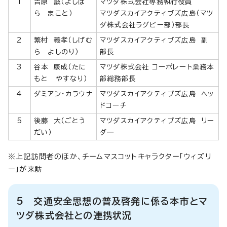
1
吉原 誠（よしは
マツダ株式会社専務執行役員
ら まこと）
マツダスカイアクティブズ広島（マツ
ダ株式会社ラグビー部）部長
2
繁村 義孝（しげむ
マツダスカイアクティブズ広島 副
ら よしのり）
部長
3
谷本 康成（たに
マツダ株式会社 コーポレート業務本
もと やすなり）
部総務部長
4
ダミアン・カラウナ
マツダスカイアクティブズ広島 ヘッ
ドコーチ
5
後藤 大（ごとう
マツダスカイアクティブズ広島 リー
だい）
ダ―
※上記訪問者のほか、チームマスコットキャラクター「ウィズリ
ー」が来訪
5 交通安全思想の普及啓発に係る本市とマ
ツダ株式会社との連携状況