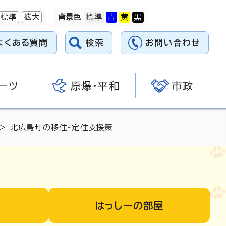
標準
拡大
背景色
よくある質問
検索
お問い合わせ
ーツ
原爆・平和
市政
> 北広島町の移住・定住支援策
はっしーの部屋