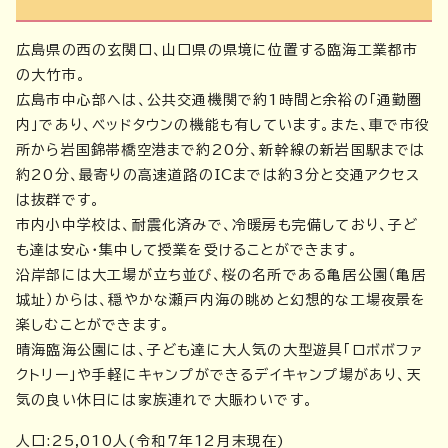
広島県の西の玄関口、山口県の県境に位置する臨海工業都市
の大竹市。
広島市中心部へは、公共交通機関で約1時間と余裕の「通勤圏
内」であり、ベッドタウンの機能も有しています。また、車で市役
所から岩国錦帯橋空港まで約20分、新幹線の新岩国駅までは
約20分、最寄りの高速道路のICまでは約3分と交通アクセス
は抜群です。
市内小中学校は、耐震化済みで、冷暖房も完備しており、子ど
も達は安心・集中して授業を受けることができます。
沿岸部には大工場が立ち並び、桜の名所である亀居公園（亀居
城址）からは、穏やかな瀬戸内海の眺めと幻想的な工場夜景を
楽しむことができます。
晴海臨海公園には、子ども達に大人気の大型遊具「ロボボファ
クトリー」や手軽にキャンプができるデイキャンプ場があり、天
気の良い休日には家族連れで大賑わいです。
人口:25,010人(令和7年12月末現在)