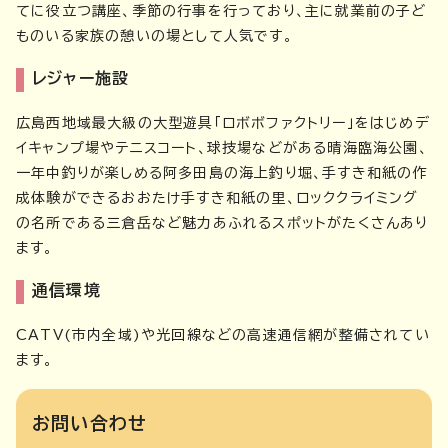
てに役立つ講座、季節の行事を行っており、主に就業前の子ど
ものいる家族の憩いの場として人気です。
レジャー施設
広島西地域最大級の大型遊具「ロボボファクトリー」をはじめデ
イキャンプ場やテニスコート、球技場などがある晴海臨海公園、
一年中釣りが楽しめる阿多田島の海上釣り堀、手すき和紙の作
成体験ができるおおたけ手すき和紙の里、ロッククライミング
の名所である三倉岳など魅力あふれるスポットがたくさんあり
ます。
通信環境
CATV(市内全域)や光回線などの高速通信網が整備されてい
ます。
お問い合わせ