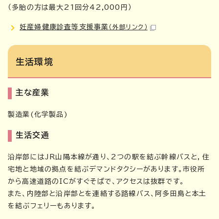
（多胎の方は最大21回分42,000円）
妊産婦健康診査等支援事業
（外部リンク）
生活環境
主な産業
製造業(化学製品)
生活交通
沿岸部にはJR山陽本線が通り、2つの駅を結ぶ幹線バスと，住
宅地と地域の拠点を結ぶデマンドタクシーがあります。市役所
から高速道路のICがすぐそばで、アクセスは抜群です。
また、内陸部と沿岸部とを連絡する路線バス、阿多田島と本土
を結ぶフェリーもあります。