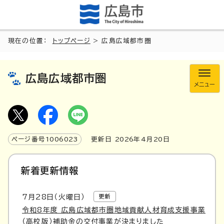
現在の位置：
トップページ
> 広島広域都市圏
広島広域都市圏
メニュー
ページ番号
1006023
更新日
2026
年4月
20
日
新着更新情報
7月
28
日（火曜日）
更新
令和8年度 広島広域都市圏地域貢献人材育成支援事業
（高校版）補助金の交付事業が決まりました