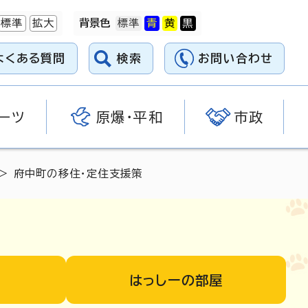
標準
拡大
背景色
よくある質問
検索
お問い合わせ
ーツ
原爆・平和
市政
> 府中町の移住・定住支援策
はっしーの部屋