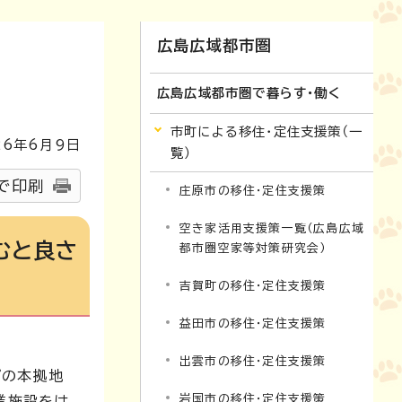
広島広域都市圏
広島広域都市圏で暮らす・働く
市町による移住・定住支援策（一
26
年6月9日
覧）
で印刷
庄原市の移住・定住支援策
空き家活用支援策一覧（広島広域
むと良さ
都市圏空家等対策研究会）
吉賀町の移住・定住支援策
益田市の移住・定住支援策
出雲市の移住・定住支援策
プの本拠地
岩国市の移住・定住支援策
業施設をは