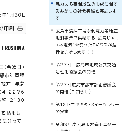
魅力ある夜間景観の形成に関す
るあかりの社会実験を実施しま
6
年1月
30
日
す
で印刷
広島市清掃工場余剰電力等地産
地消事業で供給する“広島じゃけ
ェネ電気”を使ったEVバスが運
f HIROSHIMA
行を開始します！！
第27回 広島市地域公共交通
日（金曜日）
活性化協議会の開催
都市計画課
：地井 漁夢
第77回広島市都市計画審議会
04-2276
の開催（お知らせ）
内線：2130
第12回エキキタ・スイーツラリー
の実施
りを活用し
うになって
令和8年度広島市水道モニター