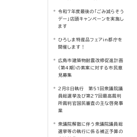
令和7年度最後の「ごみ減らそう
デー」店頭キャンペーンを実施し
ます
ひろしま特産品フェアin都庁を
開催します！
広島市建築物耐震改修促進計画
（第4期）の素案に対する市民意
見募集
2月8日執行 第51回衆議院議
員総選挙及び第27回最高裁判
所裁判官国民審査の主な啓発事
業
衆議院解散に伴う衆議院議員総
選挙等の執行に係る補正予算の