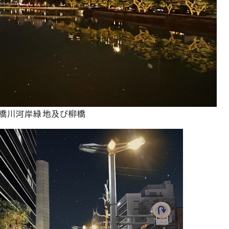
橋川河岸緑地及び柳橋