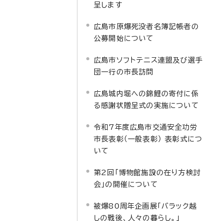
呈します
広島市原爆死没者名簿記帳者の
公募開始について
広島市ソフトテニス連盟及び選手
団一行の市長訪問
広島城内堀への錦鯉の寄付に係
る感謝状贈呈式の実施について
令和7年度広島市交通安全功労
市長表彰（一般表彰） 表彰式につ
いて
第2回「博物館施設の在り方検討
会」の開催について
被爆80周年企画展「バラック越
しの戦後、人々の暮らし。」