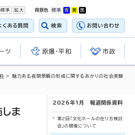
標準
拡大
背景色
よくある質問
検索
お問い合わせ
ーツ
原爆・平和
市政
料
> 魅力ある夜間景観の形成に関するあかりの社会実験
2026年1月 報道関係資料
施しま
第2回「文化ホールの在り方検討
会」の開催について