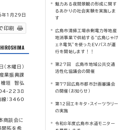
魅力ある夜間景観の形成に関す
るあかりの社会実験を実施しま
6
年1月
29
日
す
で印刷
広島市清掃工場余剰電力等地産
地消事業で供給する“広島じゃけ
ェネ電気”を使ったEVバスが運
f HIROSHIMA
行を開始します！！
第27回 広島市地域公共交通
日（木曜日）
活性化協議会の開催
産業振興課
：檜垣 智弘
第77回広島市都市計画審議会
04-2238
の開催（お知らせ）
内線：3460
第12回エキキタ・スイーツラリー
の実施
本商談会に
令和8年度広島市水道モニター
路開拓を希