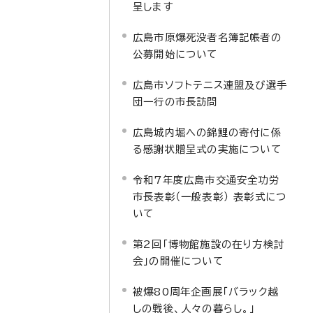
呈します
広島市原爆死没者名簿記帳者の
公募開始について
広島市ソフトテニス連盟及び選手
団一行の市長訪問
広島城内堀への錦鯉の寄付に係
る感謝状贈呈式の実施について
令和7年度広島市交通安全功労
市長表彰（一般表彰） 表彰式につ
いて
第2回「博物館施設の在り方検討
会」の開催について
被爆80周年企画展「バラック越
しの戦後、人々の暮らし。」