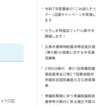
令和7年度最後の「ごみ減らそう
デー」店頭キャンペーンを実施し
ます
ひろしま特産品フェアin都庁を
開催します！
広島市建築物耐震改修促進計画
（第4期）の素案に対する市民意
見募集
2月8日執行 第51回衆議院議
員総選挙及び第27回最高裁判
所裁判官国民審査の主な啓発事
業
衆議院解散に伴う衆議院議員総
ジェトロ広
選挙等の執行に係る補正予算の