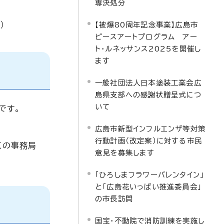
専決処分
）
【被爆80周年記念事業】広島市
ピースアートプログラム アー
ト・ルネッサンス2025を開催し
ます
一般社団法人日本塗装工業会広
島県支部への感謝状贈呈式につ
いて
です。
広島市新型インフルエンザ等対策
行動計画（改定案）に対する市民
くの事務局
意見を募集します
「ひろしまフラワーバレンタイン」
と「広島花いっぱい推進委員会」
の市長訪問
国宝・不動院で消防訓練を実施し