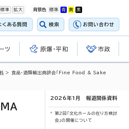
標準
拡大
背景色
よくある質問
検索
お問い合わせ
ーツ
原爆・平和
市政
料
> 食品・酒類輸出商談会「Fine Food & Sake
2026年1月 報道関係資料
IMA
第2回「文化ホールの在り方検討
会」の開催について