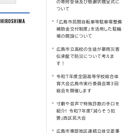
の寄附受領及び感謝状贈呈式に
ついて
f HIROSHIMA
「広島市民間自転車等駐車場整備
補助金交付制度」を活用した駐輪
場の開設について
広島市立高校の生徒が豪雨災害
伝承館で防災について考えま
す！
令和7年度全国高等学校総合体
育大会広島市実行委員会第3回
総会を開催します
寸劇や音声で特殊詐欺の手口を
紹介! 令和7年度「減らそう犯
罪」西区民大会
広島市東部地区連続立体交差事