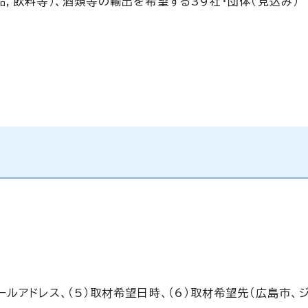
，飲料等）、酒類等の輸出を希望する39社・団体（見込み）
Eメールアドレス、（5）取材希望日時、（6）取材希望先（広島市、