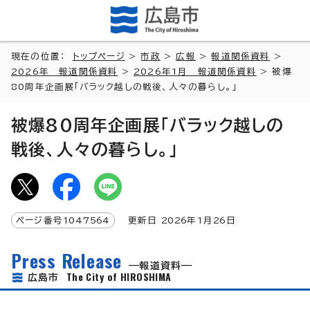
現在の位置：
トップページ
>
市政
>
広報
>
報道関係資料
>
2026年 報道関係資料
>
2026年1月 報道関係資料
> 被爆
80周年企画展「バラック越しの戦後、人々の暮らし。」
被爆80周年企画展「バラック越しの
戦後、人々の暮らし。」
ページ番号
1047564
更新日
2026
年1月
26
日
Press Release
報道資料
The City of HIROSHIMA
広島市