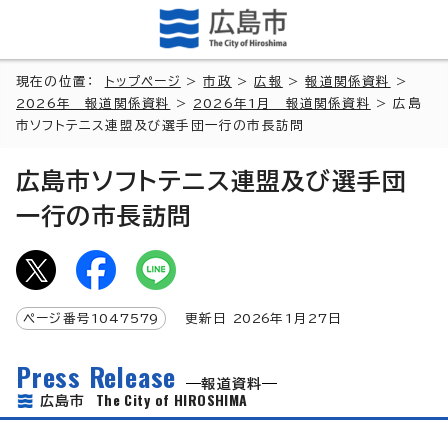
現在の位置：
トップページ
>
市政
>
広報
>
報道関係資料
>
2026年 報道関係資料
>
2026年1月 報道関係資料
> 広島
市ソフトテニス連盟及び選手団一行の市長訪問
広島市ソフトテニス連盟及び選手団
一行の市長訪問
ページ番号
1047579
更新日
2026
年1月
27
日
Press Release
報道資料
The City of HIROSHIMA
広島市