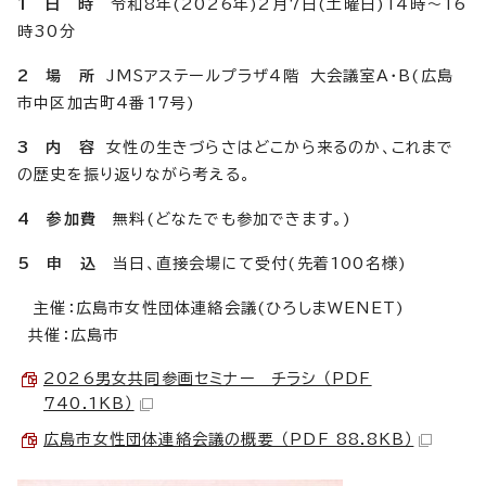
1 日 時
令和8年(2026年)2月7日(土曜日)14時～16
時30分
2 場 所
JMSアステールプラザ4階 大会議室A・B(広島
市中区加古町4番17号)
3 内 容
女性の生きづらさはどこから来るのか、これまで
の歴史を振り返りながら考える。
4 参加費
無料(どなたでも参加できます。)
5 申 込
当日、直接会場にて受付(先着100名様)
主催：広島市女性団体連絡会議(ひろしまWENET)
共催：広島市
2026男女共同参画セミナー チラシ （PDF
740.1KB）
広島市女性団体連絡会議の概要 （PDF 88.8KB）