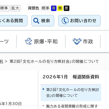
標準
拡大
背景色
よくある質問
検索
お問い合わせ
ーツ
原爆・平和
市政
料
> 第2回「文化ホールの在り方検討会」の開催について
2026年1月 報道関係資料
第2回「文化ホールの在り方検討
会」の開催について
6
年1月
30
日
魅力ある夜間景観の形成に関す