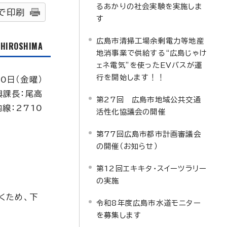
るあかりの社会実験を実施しま
で印刷
す
広島市清掃工場余剰電力等地産
f HIROSHIMA
地消事業で供給する“広島じゃけ
ェネ電気”を使ったEVバスが運
行を開始します！！
0日（金曜）
興課長：尾高
第27回 広島市地域公共交通
内線：2710
活性化協議会の開催
第77回広島市都市計画審議会
の開催（お知らせ）
第12回エキキタ・スイーツラリー
の実施
くため、下
令和8年度広島市水道モニター
を募集します