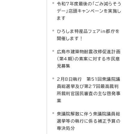
令和7年度最後の「ごみ減らそう
デー」店頭キャンペーンを実施し
ます
ひろしま特産品フェアin都庁を
開催します！
広島市建築物耐震改修促進計画
（第4期）の素案に対する市民意
見募集
2月8日執行 第51回衆議院議
員総選挙及び第27回最高裁判
所裁判官国民審査の主な啓発事
業
衆議院解散に伴う衆議院議員総
選挙等の執行に係る補正予算の
専決処分