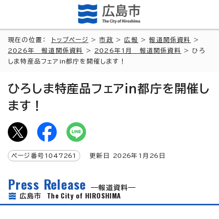
現在の位置：
トップページ
>
市政
>
広報
>
報道関係資料
>
2026年 報道関係資料
>
2026年1月 報道関係資料
> ひろ
しま特産品フェアin都庁を開催します！
ひろしま特産品フェアin都庁を開催し
ます！
ページ番号
1047261
更新日
2026
年1月
26
日
Press Release
報道資料
The City of HIROSHIMA
広島市