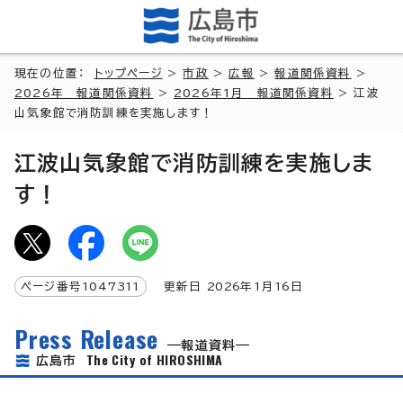
現在の位置：
トップページ
>
市政
>
広報
>
報道関係資料
>
2026年 報道関係資料
>
2026年1月 報道関係資料
> 江波
山気象館で消防訓練を実施します！
江波山気象館で消防訓練を実施しま
す！
ページ番号
1047311
更新日
2026
年1月
16
日
Press Release
報道資料
The City of HIROSHIMA
広島市