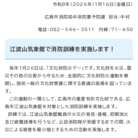
令和8年（2026年）1月16日（金曜日）
広島市消防局中消防署予防課 担当：中村
電話：082－546－3511 内線：71－650
江波山気象館で消防訓練を実施します！
毎年1月26日は、「文化財防火デー」です。文化財を火災、震
災その他の災害から守るため、全国的に文化財防火運動を展
開し、国民一般の文化財愛護に関する意識の高揚を図っていま
す。
この運動の一環として、広島市の重要有形文化財である、広
島市江波山気象館を対象とした消防訓練を実施します。
訓練では、江波山気象館職員が火災の発見・通報、初期消火
及び避難誘導を行うなど、公設消防隊が到着するまでの間、火
災による被害を最小限とするための活動を実施します。