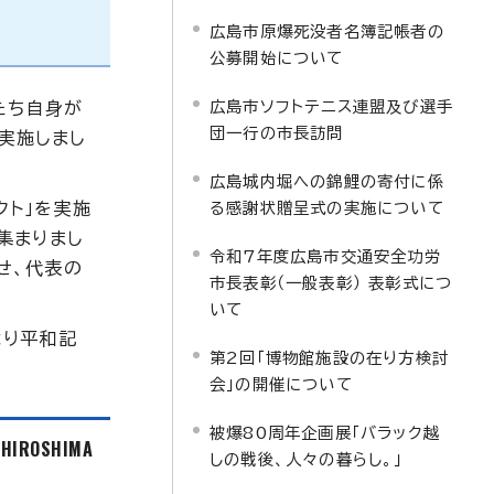
広島市原爆死没者名簿記帳者の
公募開始について
広島市ソフトテニス連盟及び選手
たち自身が
団一行の市長訪問
を実施しまし
広島城内堀への錦鯉の寄付に係
ェクト」を実施
る感謝状贈呈式の実施について
集まりまし
令和7年度広島市交通安全功労
せ、代表の
市長表彰（一般表彰） 表彰式につ
いて
より平和記
第2回「博物館施設の在り方検討
会」の開催について
被爆80周年企画展「バラック越
f HIROSHIMA
しの戦後、人々の暮らし。」