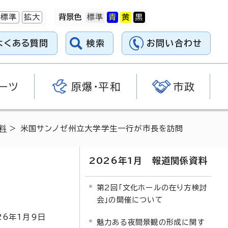
標準
拡大
背景色
よくある質問
検索
お問い合わせ
ーツ
原爆・平和
市政
料
> 米国サンノゼ州立大学学生一行が市長を訪問
2026年1月 報道関係資料
第2回「文化ホールの在り方検討
会」の開催について
26
年1月9日
魅力ある夜間景観の形成に関す