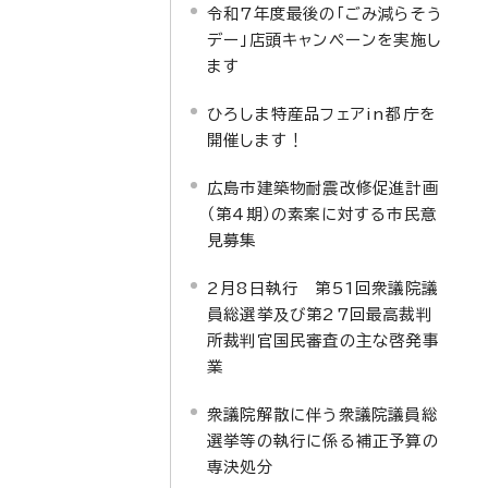
令和7年度最後の「ごみ減らそう
デー」店頭キャンペーンを実施し
ます
ひろしま特産品フェアin都庁を
開催します！
広島市建築物耐震改修促進計画
（第4期）の素案に対する市民意
見募集
2月8日執行 第51回衆議院議
員総選挙及び第27回最高裁判
所裁判官国民審査の主な啓発事
業
衆議院解散に伴う衆議院議員総
選挙等の執行に係る補正予算の
専決処分