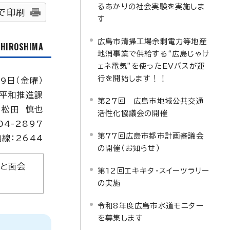
るあかりの社会実験を実施しま
で印刷
す
広島市清掃工場余剰電力等地産
f HIROSHIMA
地消事業で供給する“広島じゃけ
ェネ電気”を使ったEVバスが運
行を開始します！！
9日（金曜）
平和推進課
第27回 広島市地域公共交通
：松田 慎也
活性化協議会の開催
04-2897
第77回広島市都市計画審議会
内線：2644
の開催（お知らせ）
長と面会
第12回エキキタ・スイーツラリー
の実施
令和8年度広島市水道モニター
を募集します