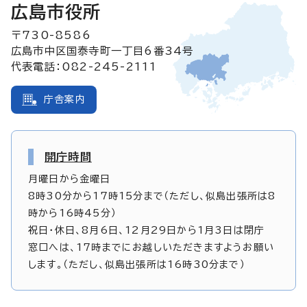
広島市役所
〒730-8586
広島市中区国泰寺町一丁目6番34号
代表電話：082-245-2111
庁舎案内
開庁時間
月曜日から金曜日
8時30分から17時15分まで（ただし、似島出張所は8
時から16時45分）
祝日・休日、8月6日、12月29日から1月3日は閉庁
窓口へは、17時までにお越しいただきますようお願い
します。（ただし、似島出張所は16時30分まで）