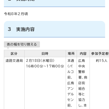
令和8年2月頃
3 実施内容
表の幅を切り替える
区分
日時
場所
内容
参加予定者
道路交通局
2月18日（水曜日）
本通
広島
約15人
16時00分～17時00分
（パ
中央
ルコ
警察
前、
署、商
広島
店街
アン
組合
デル
等と
セン
協力
前、
し、本