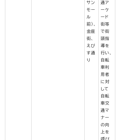
サン
通ア
モー
ーケ
ル
ード
前）、
街等
金座
で街
街、
頭指
えび
導を
す通
行い、
り
自転
車利
用者
に対
して
自転
車交
通マ
ナー
の向
上を
呼び