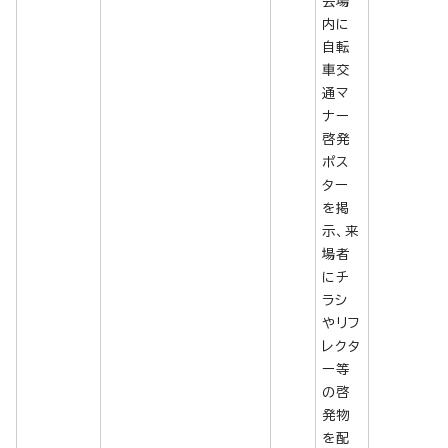
会場
内に
自転
車交
通マ
ナー
啓発
ポス
ター
を掲
示、来
場者
にチ
ラシ
やリフ
レクタ
ー等
の啓
発物
を配