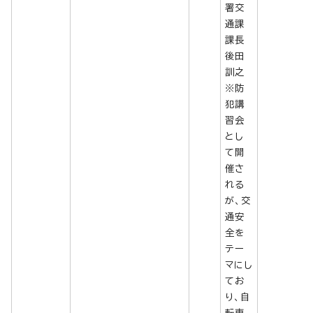
署交
通課
課長
後田
訓之
※防
犯講
習会
とし
て開
催さ
れる
が、交
通安
全を
テー
マにし
てお
り、自
転車