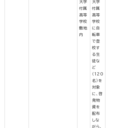
大学
大学
付属
付属
高等
高等
学校
学校
敷地
に自
内
転車
で登
校す
る生
徒な
ど
（120
名）を
対象
に、啓
発物
資を
配布
しな
がら、