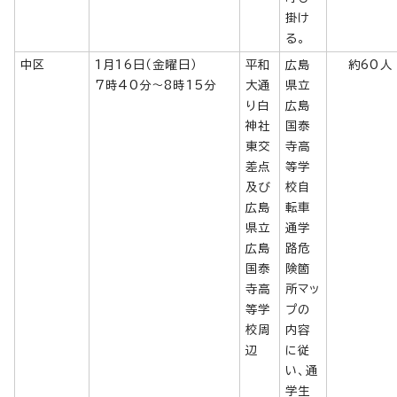
掛け
る。
中区
1月16日（金曜日）
平和
広島
約60人
7時40分～8時15分
大通
県立
り白
広島
神社
国泰
東交
寺高
差点
等学
及び
校自
広島
転車
県立
通学
広島
路危
国泰
険箇
寺高
所マッ
等学
プの
校周
内容
辺
に従
い、通
学生