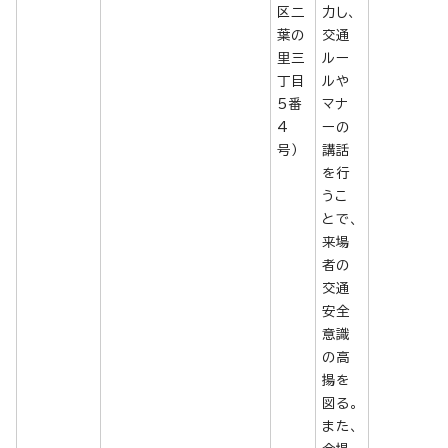
区二
力し、
葉の
交通
里三
ルー
丁目
ルや
5番
マナ
4
ーの
号）
講話
を行
うこ
とで、
来場
者の
交通
安全
意識
の高
揚を
図る。
また、