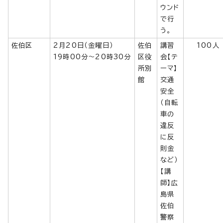
ウンド
で行
う。
佐伯区
2月20日（金曜日）
佐伯
講習
100人
19時00分～20時30分
区役
会【テ
所別
ーマ】
館
交通
安全
（自転
車の
違反
に反
則金
など）
【講
師】広
島県
佐伯
警察