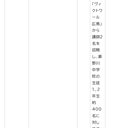
「ヴィ
クトワ
ール
広島」
から
講師2
名を
招聘
し、瀬
野川
中学
校の
生徒
1，2
年生
約
400
名に
対し