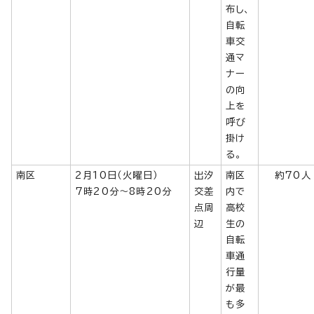
布し、
自転
車交
通マ
ナー
の向
上を
呼び
掛け
る。
南区
2月10日（火曜日）
出汐
南区
約70人
7時20分～8時20分
交差
内で
点周
高校
辺
生の
自転
車通
行量
が最
も多