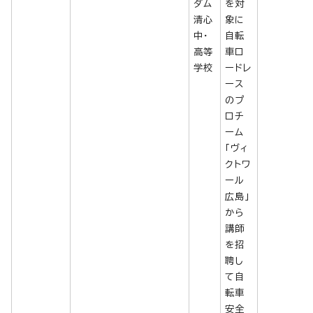
ダム
を対
清心
象に
中・
自転
高等
車ロ
学校
ードレ
ース
のプ
ロチ
ーム
「ヴィ
クトワ
ール
広島」
から
講師
を招
聘し
て自
転車
安全