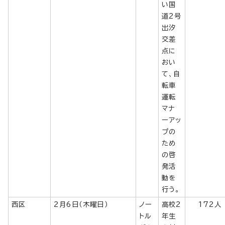
い国
道2号
出汐
交差
点に
おい
て、自
転車
運転
マナ
ーアッ
プの
ため
の啓
発活
動を
行う。
西区
2月6日（木曜日）
ノー
高校2
172人
トル
年生