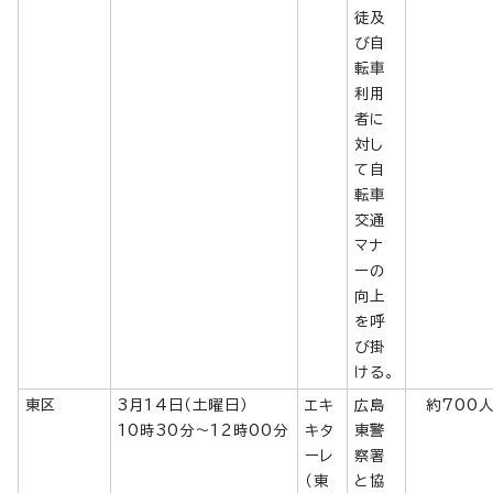
徒及
び自
転車
利用
者に
対し
て自
転車
交通
マナ
ーの
向上
を呼
び掛
ける。
東区
3月14日（土曜日）
エキ
広島
約700
10時30分～12時00分
キタ
東警
ーレ
察署
（東
と協