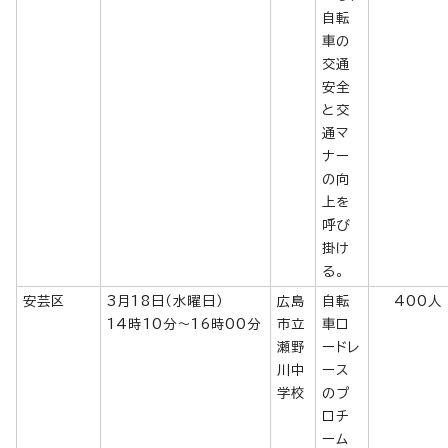
自転
車の
交通
安全
と交
通マ
ナー
の向
上を
呼び
掛け
る。
安芸区
3月18日（水曜日）
広島
自転
400人
14時10分～16時00分
市立
車ロ
瀬野
ードレ
川中
ース
学校
のプ
ロチ
ーム