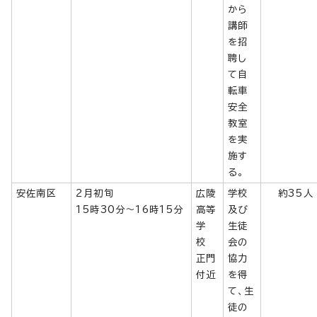
から
講師
を招
聘し
て自
転車
安全
教室
を実
施す
る。
安佐南区
2月初旬
広陵
学校
約35人
15時30分～16時15分
高等
及び
学
生徒
校
会の
正門
協力
付近
を得
て、生
徒の