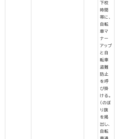
下校
時間
帯に、
自転
車マ
ナー
アップ
と自
転車
盗難
防止
を呼
び掛
ける。
（のぼ
り旗
を掲
出し、
自転
車通