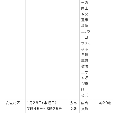
ーの
向上
や交
通事
故防
止、ツ
ーロ
ックに
よる
自転
車盗
難防
止等
を呼
び掛
け
る。）
安佐北区
1月28日（水曜日）
広島
広島
約20名
7時45分～8時25分
文教
文教