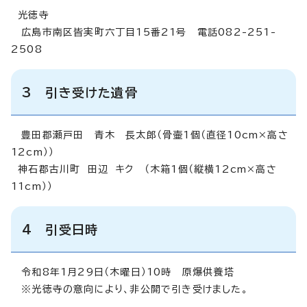
光徳寺
広島市南区皆実町六丁目15番21号 電話082-251-
2508
3 引き受けた遺骨
豊田郡瀬戸田 青木 長太郎（骨壷1個（直径10cm×高さ
12cm））
神石郡古川町 田辺 キク （木箱1個（縦横12cm×高さ
11cm））
4 引受日時
令和8年1月29日（木曜日）10時 原爆供養塔
※光徳寺の意向により、非公開で引き受けました。