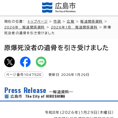
現在の位置：
トップページ
>
市政
>
広報
>
報道関係資料
>
2026年 報道関係資料
>
2026年1月 報道関係資料
> 原爆
死没者の遺骨を引き受けました
原爆死没者の遺骨を引き受けました
ページ番号
1047528
更新日
2026
年1月
29
日
Press Release
報道資料
The City of HIROSHIMA
広島市
令和8年(2026年)1月29日（木曜日）