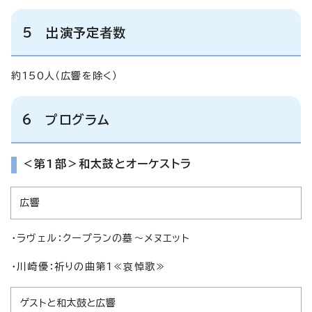
5 出演予定者数
約150人（広響を除く）
6 プログラム
＜第1部＞和太鼓とオーケストラ
広響
・ラヴェル：クープランの墓～メヌエット
・川崎優：祈りの曲第1≪哀悼歌≫
ゲストと和太鼓と広響