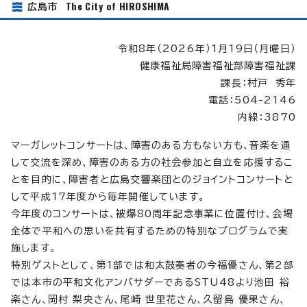
The City of HIROSHIMA
広島市
令和8年（2026年）1月19日（月曜日）
健康福祉局障害福祉部障害福祉課
課長：村戸 秀年
電話：504-2146
内線：3870
マーガレットコンサートは、障害のある方もない方も、音楽を通
して交流を深め、障害のある方の社会参加と自立を応援するこ
とを目的に、障害者と広島交響楽団とのジョイントコンサートと
して平成17年度から毎年開催しています。
今年度のコンサートは、被爆80周年記念事業に位置付け、会場
全体で平和への思いを共有するための特別なプログラムで実
施します。
特別ゲストとして、第1部では和太鼓奏者の今福優さん、第2部
では本市の平和文化アンバサダーであるSTU48より池田 裕
楽さん、岡村 梨央さん、尾崎 世里花さん、久留島 優果さん、