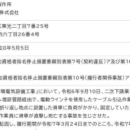
製作所
ト株式会社
区東光二丁目7番25号
内六丁目26番4号
和8年5月5日
加資格者指名停止措置要綱別表第7号（契約違反）ア及び第1
加資格者指名停止措置要綱別表第10号（履行者関係事故）ア
場電気設備工事」において、令和6年9月10日、二次下請業
へ埋設管路経由で、電動ウインチを使用したケーブル引込作
の折り返し地点に設置した滑車に負荷がかかり、固定していた
の作業員に滑車が直撃し死亡する事故を生じさせた。
に起因し、履行期間が令和7年3月24日までのところ、令和7