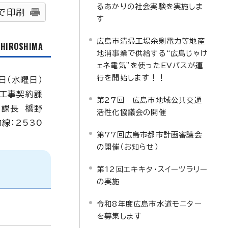
るあかりの社会実験を実施しま
で印刷
す
広島市清掃工場余剰電力等地産
f HIROSHIMA
地消事業で供給する“広島じゃけ
ェネ電気”を使ったEVバスが運
行を開始します！！
日（水曜日）
工事契約課
第27回 広島市地域公共交通
課長 橋野
活性化協議会の開催
内線：2530
第77回広島市都市計画審議会
の開催（お知らせ）
第12回エキキタ・スイーツラリー
の実施
令和8年度広島市水道モニター
を募集します