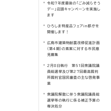
令和7年度最後の「ごみ減らそう
デー」店頭キャンペーンを実施し
ます
ひろしま特産品フェアin都庁を
開催します！
広島市建築物耐震改修促進計画
（第4期）の素案に対する市民意
見募集
2月8日執行 第51回衆議院議
員総選挙及び第27回最高裁判
所裁判官国民審査の主な啓発事
業
衆議院解散に伴う衆議院議員総
選挙等の執行に係る補正予算の
専決処分