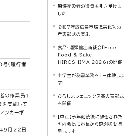
原爆死没者の遺骨を引き受けま
した
令和7年度広島市環境美化功労
者表彰式の実施
食品・酒類輸出商談会「Fine
Food & Sake
HIROSHIMA 2026」の開催
0号（履行者
中学生が秘書業務を1日体験しま
す!
者の作業員1
ひろしまフェニックス賞の表彰式
を開催
業を実施して
アンカーボ
【中止】永年勤続後に辞任された
町内会長に市長から感謝状を贈
年9月22日
呈します