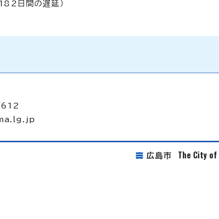
182日間の遅延）
2612
ma.lg.jp
The City o
広島市