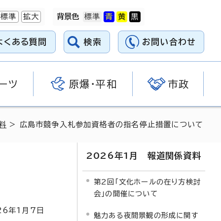
標準
拡大
背景色
よくある質問
検索
お問い合わせ
ーツ
原爆・平和
市政
料
> 広島市競争入札参加資格者の指名停止措置について
2026年1月 報道関係資料
第2回「文化ホールの在り方検討
会」の開催について
26
年1月7日
魅力ある夜間景観の形成に関す