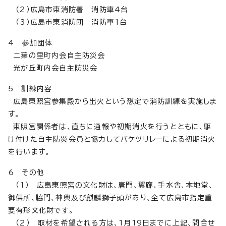
（2）広島市東消防署 消防車4台
（3）広島市東消防団 消防車1台
4 参加団体
二葉の里町内会自主防災会
光が丘町内会自主防災会
5 訓練内容
広島東照宮参集殿から出火という想定で消防訓練を実施しま
す。
東照宮関係者は、直ちに通報や初期消火を行うとともに、駆
け付けた自主防災会員と協力してバケツリレーによる初期消火
を行います。
6 その他
（1） 広島東照宮の文化財は、唐門、翼廊、手水舎、本地堂、
御供所、脇門、神輿及び麒麟獅子頭があり、全て広島市指定重
要有形文化財です。
（2） 取材を希望される方は、1月19日までに上記、問合せ