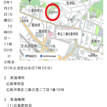
8年1
月20
日（火
曜日）
10
時00
分～
11時
00分
※
少雨決
行（中止決定は当日7時30分）
2 実施場所
広島東照宮
広島市東区二葉の里二丁目1番18号
3 実施機関
（1）広島東照宮