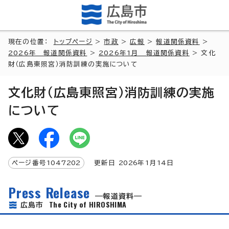
現在の位置：
トップページ
>
市政
>
広報
>
報道関係資料
>
2026年 報道関係資料
>
2026年1月 報道関係資料
> 文化
財（広島東照宮）消防訓練の実施について
文化財（広島東照宮）消防訓練の実施
について
ページ番号
1047202
更新日
2026
年1月
14
日
Press Release
報道資料
The City of HIROSHIMA
広島市