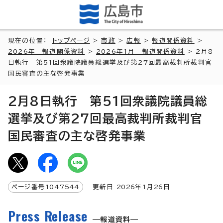
現在の位置：
トップページ
>
市政
>
広報
>
報道関係資料
>
2026年 報道関係資料
>
2026年1月 報道関係資料
> 2月8
日執行 第51回衆議院議員総選挙及び第27回最高裁判所裁判官
国民審査の主な啓発事業
2月8日執行 第51回衆議院議員総
選挙及び第27回最高裁判所裁判官
国民審査の主な啓発事業
ページ番号
1047544
更新日
2026
年1月
26
日
Press Release
報道資料