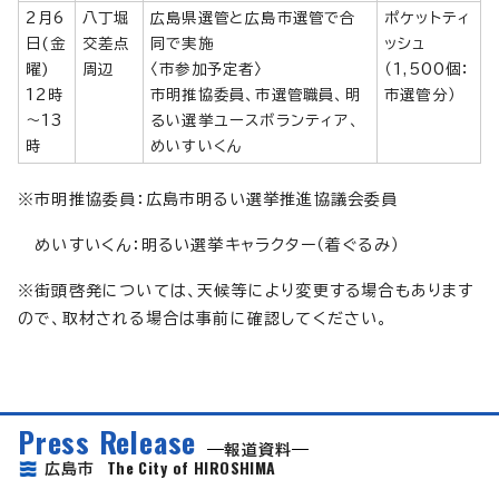
2月6
八丁堀
広島県選管と広島市選管で合
ポケットティ
日(金
交差点
同で実施
ッシュ
曜)
周辺
〈市参加予定者〉
（1,500個：
12時
市明推協委員、市選管職員、明
市選管分）
～13
るい選挙ユースボランティア、
時
めいすいくん
※市明推協委員：広島市明るい選挙推進協議会委員
めいすいくん：明るい選挙キャラクター（着ぐるみ）
※街頭啓発については、天候等により変更する場合もあります
ので、取材される場合は事前に確認してください。
Press Release
報道資料
The City of HIROSHIMA
広島市