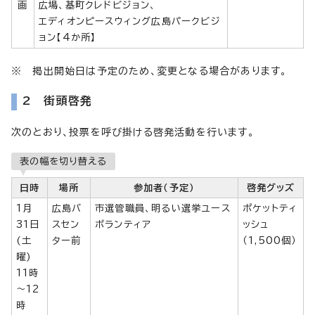
画
広場、基町クレドビジョン、
エディオンピースウィング広島パークビジ
ョン【4か所】
※ 掲出開始日は予定のため、変更となる場合があります。
2 街頭啓発
次のとおり、投票を呼び掛ける啓発活動を行います。
表の幅を切り替える
日時
場所
参加者（予定）
啓発グッズ
1月
広島バ
市選管職員、明るい選挙ユース
ポケットティ
31日
スセン
ボランティア
ッシュ
(土
ター前
（1,500個）
曜)
11時
～12
時