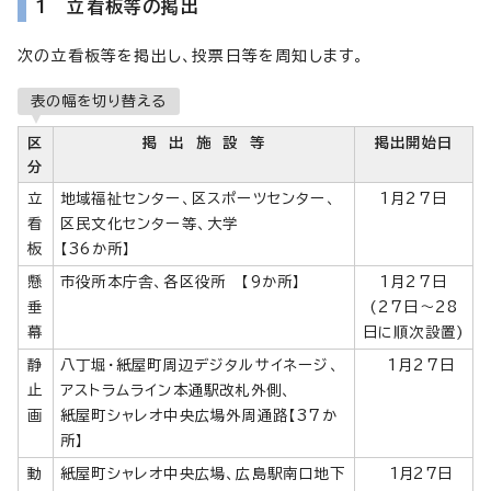
1 立看板等の掲出
次の立看板等を掲出し、投票日等を周知します。
表の幅を切り替える
区
掲 出 施 設 等
掲出開始日
分
立
地域福祉センター、区スポーツセンター、
1月27日
看
区民文化センター等、大学
板
【36か所】
懸
市役所本庁舎、各区役所 【9か所】
1月27日
垂
(27日～28
幕
日に順次設置)
静
八丁堀・紙屋町周辺デジタルサイネージ、
1月27日
止
アストラムライン本通駅改札外側、
画
紙屋町シャレオ中央広場外周通路【37か
所】
動
紙屋町シャレオ中央広場、広島駅南口地下
1月27日