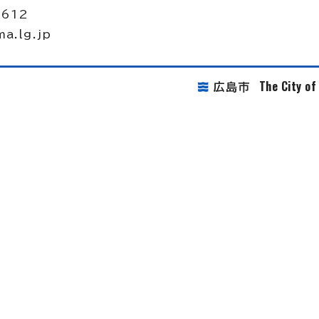
2612
ma.lg.jp
The City o
広島市