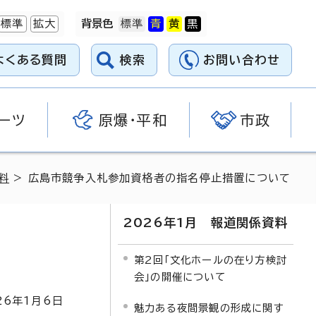
標準
拡大
背景色
よくある質問
検索
お問い合わせ
ーツ
原爆・平和
市政
料
> 広島市競争入札参加資格者の指名停止措置について
2026年1月 報道関係資料
第2回「文化ホールの在り方検討
会」の開催について
26
年1月6日
魅力ある夜間景観の形成に関す