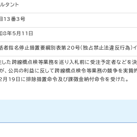
ルタント
目13番3号
和8年5月11日
格者指名停止措置要綱別表第20号（独占禁止法違反行為）
した跨線橋点検等業務を巡り入札前に受注予定者などを決
とが、公共の利益に反して跨線橋点検令等業務の競争を実質
12月19日に排除措置命令及び課徴金納付命令を受けた。