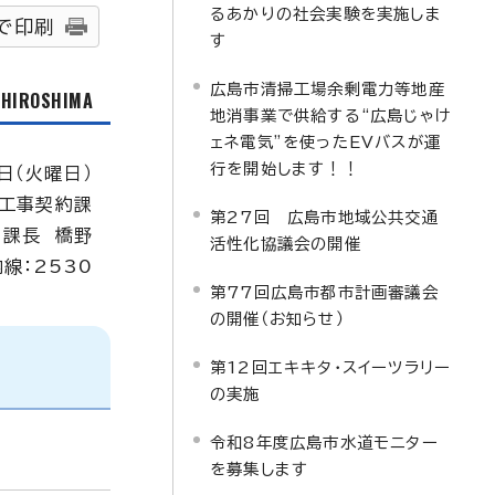
るあかりの社会実験を実施しま
で印刷
す
広島市清掃工場余剰電力等地産
f HIROSHIMA
地消事業で供給する“広島じゃけ
ェネ電気”を使ったEVバスが運
行を開始します！！
日（火曜日）
工事契約課
第27回 広島市地域公共交通
課長 橋野
活性化協議会の開催
内線：2530
第77回広島市都市計画審議会
の開催（お知らせ）
第12回エキキタ・スイーツラリー
の実施
令和8年度広島市水道モニター
を募集します