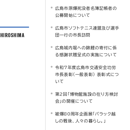
広島市原爆死没者名簿記帳者の
公募開始について
広島市ソフトテニス連盟及び選手
f HIROSHIMA
団一行の市長訪問
広島城内堀への錦鯉の寄付に係
る感謝状贈呈式の実施について
令和7年度広島市交通安全功労
市長表彰（一般表彰） 表彰式につ
いて
第2回「博物館施設の在り方検討
会」の開催について
被爆80周年企画展「バラック越
しの戦後、人々の暮らし。」