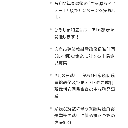
令和7年度最後の「ごみ減らそう
デー」店頭キャンペーンを実施し
ます
ひろしま特産品フェアin都庁を
開催します！
広島市建築物耐震改修促進計画
（第4期）の素案に対する市民意
見募集
2月8日執行 第51回衆議院議
員総選挙及び第27回最高裁判
所裁判官国民審査の主な啓発事
業
衆議院解散に伴う衆議院議員総
選挙等の執行に係る補正予算の
専決処分