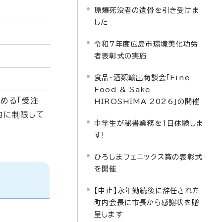
原爆死没者の遺骨を引き受けま
した
令和7年度広島市環境美化功労
者表彰式の実施
イ
食品・酒類輸出商談会「Fine
Food & Sake
める「受注
HIROSHIMA 2026」の開催
的に制限して
中学生が秘書業務を1日体験しま
す!
ひろしまフェニックス賞の表彰式
を開催
【中止】永年勤続後に辞任された
町内会長に市長から感謝状を贈
呈します