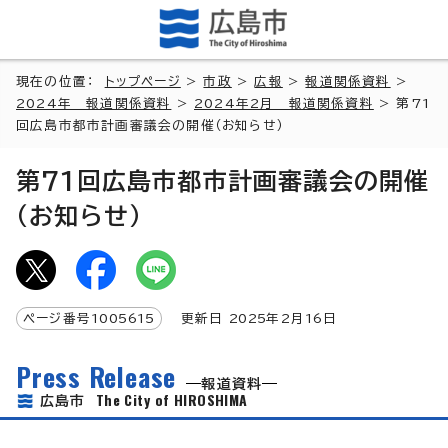
現在の位置：
トップページ
>
市政
>
広報
>
報道関係資料
>
2024年 報道関係資料
>
2024年2月 報道関係資料
> 第71
回広島市都市計画審議会の開催（お知らせ）
第71回広島市都市計画審議会の開催
（お知らせ）
ページ番号
1005615
更新日
2025
年2月
16
日
Press Release
報道資料
The City of HIROSHIMA
広島市