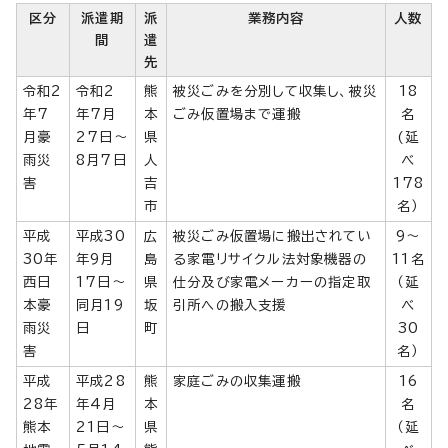
区分
派遣期
派
業務内容
人数
間
遣
先
令和2
令和2
熊
被災ごみを分別して収集し、被災
18
年7
年7月
本
ごみ仮置場まで運搬
名
月豪
27日～
県
(延
雨災
8月7日
人
べ
害
吉
178
市
名）
平成
平成30
広
被災ごみ仮置場に搬出されてい
9～
30年
年9月
島
る家電リサイクル法対象機器の
11名
西日
17日～
県
仕分及び家電メーカーの指定取
（延
本豪
同月19
坂
引所への搬入支援
べ
雨災
日
町
30
害
名）
平成
平成28
熊
家庭ごみの収集運搬
16
28年
年4月
本
名
熊本
21日～
県
（延