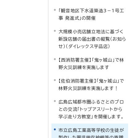
「観音地区下水道築造3－1号工
事 発進式」の開催
大規模小売店舗立地法に基づく
新設店舗の届出書の縦覧（お知ら
せ）（ダイレックス宇品店）
【西消防署主催】「鬼ヶ城山」で林
野火災訓練を実施します
【佐伯消防署主催】「鬼ヶ城山」で
林野火災訓練を実施します！
広島広域都市圏ふるさとのプロ
との交流「トップアスリートから
学ぶ走り方教室」を開催します。
市立広島工業高等学校の生徒が
製作した園児用収納棚等の寄贈