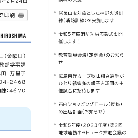
5
年2月
24
日
尾長山を対象とした林野火災訓
で印刷
練（消防訓練）を実施します
令和5年度消防功労表彰式を開
f HIROSHIMA
催します！
教育委員会議（定例会）のお知ら
4日（金曜日）
せ
務部学事課
成田 万里子
広島東洋カープ秋山翔吾選手が
04-2468
ひとり親家庭の親子を球団の主
内線：4670
催試合に招待します
石内ショッピングモール（仮称）
の出店計画（お知らせ）
令和5年度（2023年度）第2回
地域連携ネットワーク推進会議の