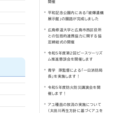
開催
平和記念公園内にある「被爆遺構
展示館」の園路が完成しました
広島修道大学と広島市西区役所
との包括的連携協力に関する協
定締結式の開催
令和5年度第2回ピースツーリズ
ム推進懇談会を開催します
青学 原監督による「一日消防局
長」を実施します！
令和5年度防火防災講演会を開
催します！
アユ種苗の放流の実施について
（太田川再生方針に基づくアユを