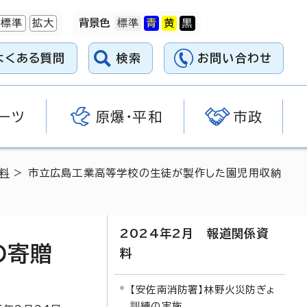
標準
拡大
背景色
よくある質問
検索
お問い合わせ
ーツ
原爆・平和
市政
料
> 市立広島工業高等学校の生徒が製作した園児用収納
2024年2月 報道関係資
の寄贈
料
【安佐南消防署】林野火災防ぎょ
訓練の実施