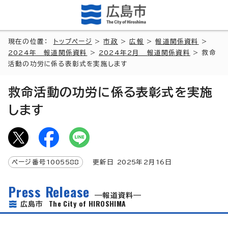
現在の位置：
トップページ
>
市政
>
広報
>
報道関係資料
>
2024年 報道関係資料
>
2024年2月 報道関係資料
> 救命
活動の功労に係る表彰式を実施します
救命活動の功労に係る表彰式を実施
します
ページ番号
1005588
更新日
2025
年2月
16
日
Press Release
報道資料
The City of HIROSHIMA
広島市