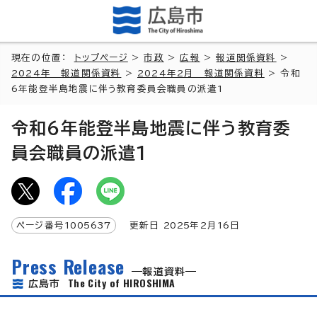
現在の位置：
トップページ
>
市政
>
広報
>
報道関係資料
>
2024年 報道関係資料
>
2024年2月 報道関係資料
> 令和
6年能登半島地震に伴う教育委員会職員の派遣1
令和6年能登半島地震に伴う教育委
員会職員の派遣1
ページ番号
1005637
更新日
2025
年2月
16
日
Press Release
報道資料
The City of HIROSHIMA
広島市