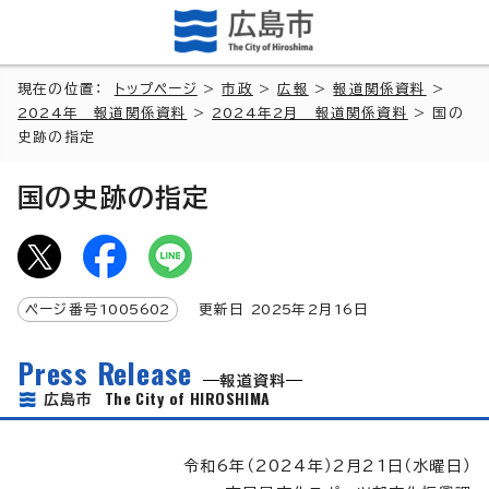
現在の位置：
トップページ
>
市政
>
広報
>
報道関係資料
>
2024年 報道関係資料
>
2024年2月 報道関係資料
> 国の
史跡の指定
国の史跡の指定
ページ番号
1005602
更新日
2025
年2月
16
日
Press Release
報道資料
The City of HIROSHIMA
広島市
令和6年（2024年）2月21日（水曜日）