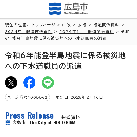
現在の位置：
トップページ
>
市政
>
広報
>
報道関係資料
>
2024年 報道関係資料
>
2024年1月 報道関係資料
> 令和
6年能登半島地震に係る被災地への下水道職員の派遣
令和6年能登半島地震に係る被災地
への下水道職員の派遣
ページ番号
1005562
更新日
2025
年2月
16
日
Press Release
報道資料
The City of HIROSHIMA
広島市