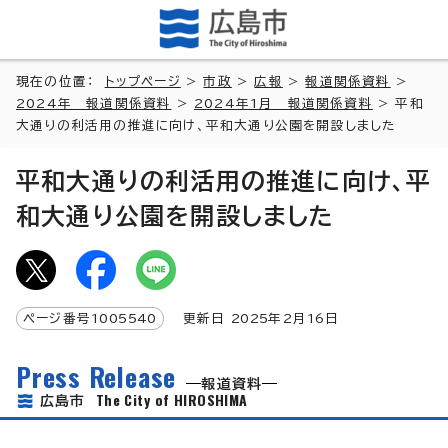
現在の位置：
トップページ
>
市政
>
広報
>
報道関係資料
>
2024年 報道関係資料
>
2024年1月 報道関係資料
> 平和
大通りの利活用の推進に向け、平和大通り公園を開設しました
平和大通りの利活用の推進に向け、平
和大通り公園を開設しました
ページ番号
1005540
更新日
2025
年2月
16
日
Press Release
報道資料
The City of HIROSHIMA
広島市