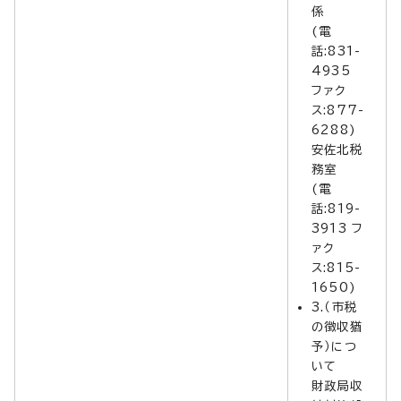
係
(電
話:831-
4935
ファク
ス:877-
6288)
安佐北税
務室
(電
話:819-
3913 フ
ァク
ス:815-
1650)
3.（市税
の徴収猶
予）につ
いて
財政局収