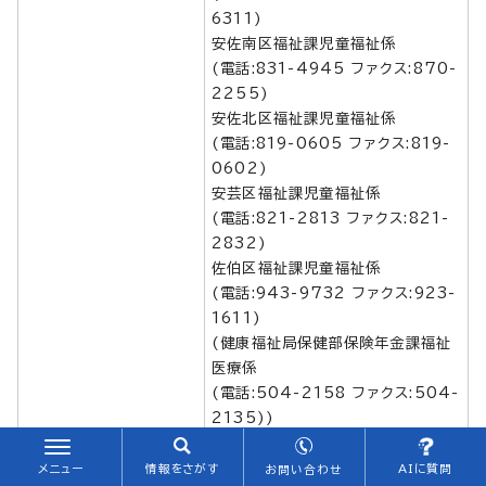
6311)
安佐南区福祉課児童福祉係
(電話:831-4945 ファクス:870-
2255)
安佐北区福祉課児童福祉係
(電話:819-0605 ファクス:819-
0602)
安芸区福祉課児童福祉係
(電話:821-2813 ファクス:821-
2832)
佐伯区福祉課児童福祉係
(電話:943-9732 ファクス:923-
1611)
(健康福祉局保健部保険年金課福祉
医療係
(電話:504-2158 ファクス:504-
2135))
市立病院の診療費等の後
広島市民病院（212-3227）
メニュー
情報をさがす
AIに質問
お問い合わせ
納又は分納
北部医療センター安佐市民病院