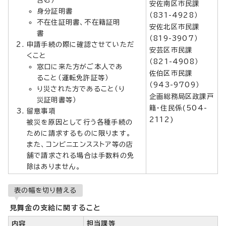
安佐南区市民課
身分証明書
（831-4928）
不在住証明書、不在籍証明
安佐北区市民課
書
（819-3907）
申請手続の際に確認させていただ
安芸区市民課
くこと
（821-4908）
窓口に来た方がご本人であ
佐伯区市民課
ること（運転免許証等）
（943-9709）
り災された方であること（り
企画総務局区政課戸
災証明書等）
籍・住民係(504-
留意事項
2112)
被災を原因として行う各種手続の
ために請求するものに限ります。
また、コンビニエンスストア等の店
舗で請求される場合は手数料の免
除はありません。
表の幅を切り替える
見舞金の支給に関すること
内容
担当課等