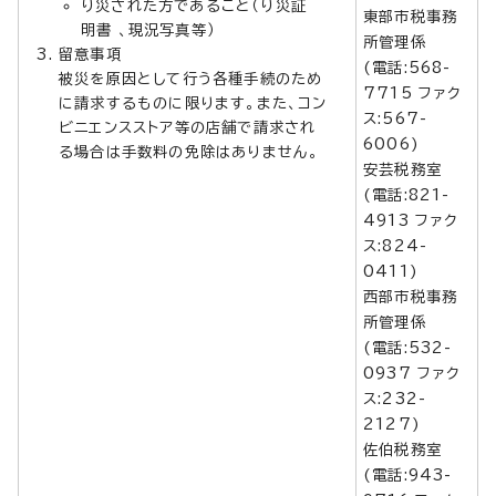
り災された方であること（り災証
東部市税事務
明書 、現況写真等）
所管理係
留意事項
(電話:568-
被災を原因として行う各種手続のため
7715 ファク
に請求するものに限ります。また、コン
ス:567-
ビニエンスストア等の店舗で請求され
6006)
る場合は手数料の免除はありません。
安芸税務室
(電話:821-
4913 ファク
ス:824-
0411)
西部市税事務
所管理係
(電話:532-
0937 ファク
ス:232-
2127)
佐伯税務室
(電話:943-