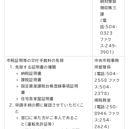
納対策部
徴収第三
課
(電
話:504-
0323
ファク
ス:249-
3901)
市税証明等の交付手数料の免除
中央市税事務
免除する証明書の種類
所管理係
納税証明書
(電話:504-
課税証明書
2558 ファク
固定資産課税台帳登録事項証明
ス:504-
書
2378)
住宅用家屋証明書
南税務室
申請手続の際に確認させていただくこ
(電話:250-
と
8946 ファク
窓口に来た方がご本人であるこ
ス:254-
と（運転免許証等）
2624)