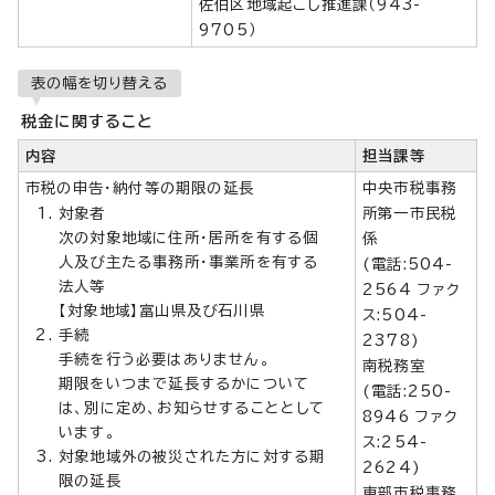
佐伯区地域起こし推進課（943-
9705）
表の幅を切り替える
税金に関すること
内容
担当課等
市税の申告・納付等の期限の延長
中央市税事務
対象者
所第一市民税
次の対象地域に住所・居所を有する個
係
人及び主たる事務所・事業所を有する
(電話:504-
法人等
2564 ファク
【対象地域】富山県及び石川県
ス:504-
手続
2378)
手続を行う必要はありません。
南税務室
期限をいつまで延長するかについて
(電話:250-
は、別に定め、お知らせすることとして
8946 ファク
います。
ス:254-
対象地域外の被災された方に対する期
2624)
限の延長
東部市税事務