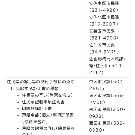
安佐南区市民課
（831-4928）
安佐北区市民課
（819-3907）
安芸区市民課
（821-4908）
佐伯区市民課
（943-9709）
企画総務局区政課戸
籍・住民係(504-
2112)
住民票の写し等の交付手数料の免除
中区市民課(504-
免除する証明書の種類
2551)
住民票の写し（除票を含む）
東区市民課（568-
住民票記載事項証明書
7708）
印鑑登録証明書
南区市民課（250-
戸籍全部（個人）事項証明書
8938）
（除籍を含む）
西区市民課（532-
戸籍の附票の写し（除附票を
0930）
含む）