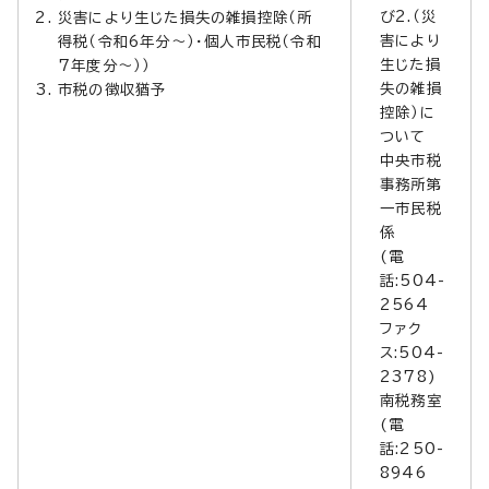
び2.（災
災害により生じた損失の雑損控除（所
害により
得税（令和6年分～）・個人市民税（令和
生じた損
7年度分～））
失の雑損
市税の徴収猶予
控除）に
ついて
中央市税
事務所第
一市民税
係
(電
話:504-
2564
ファク
ス:504-
2378)
南税務室
(電
話:250-
8946