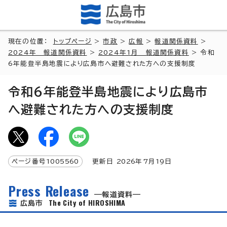
現在の位置：
トップページ
>
市政
>
広報
>
報道関係資料
>
2024年 報道関係資料
>
2024年1月 報道関係資料
> 令和
6年能登半島地震により広島市へ避難された方への支援制度
令和6年能登半島地震により広島市
へ避難された方への支援制度
ページ番号
1005560
更新日
2026
年7月
19
日
Press Release
報道資料
The City of HIROSHIMA
広島市