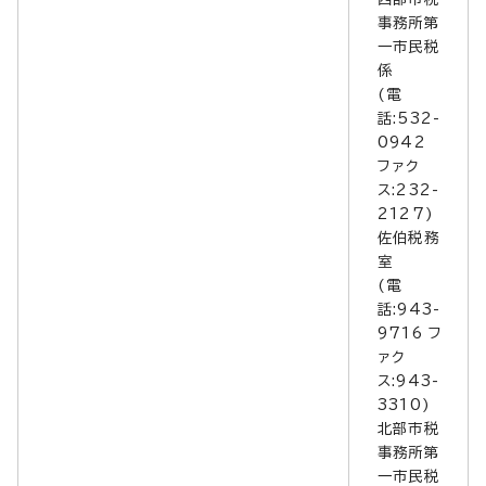
事務所第
一市民税
係
(電
話:532-
0942
ファク
ス:232-
2127)
佐伯税務
室
(電
話:943-
9716 フ
ァク
ス:943-
3310)
北部市税
事務所第
一市民税