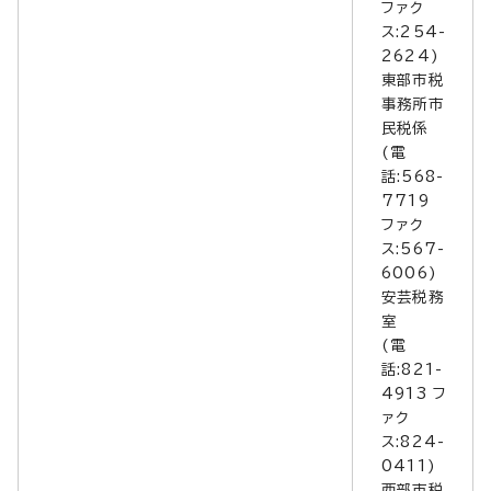
ファク
ス:254-
2624)
東部市税
事務所市
民税係
(電
話:568-
7719
ファク
ス:567-
6006)
安芸税務
室
(電
話:821-
4913 フ
ァク
ス:824-
0411)
西部市税