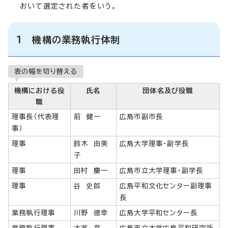
おいて選定された者をいう。
1 機構の業務執行体制
表の幅を切り替える
機構における役
氏名
団体名及び役職
職
理事長（代表理
前 健一
広島市副市長
事）
理事
鈴木 由美
広島大学理事・副学長
子
理事
田村 慶一
広島市立大学理事・副学長
理事
谷 史郎
広島平和文化センター副理事
長
業務執行理事
川野 徳幸
広島大学平和センター長
業務執行理事
大芝 亮
広島市立大学広島平和研究所