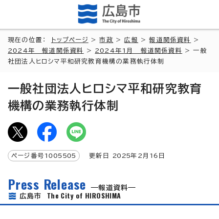
現在の位置：
トップページ
>
市政
>
広報
>
報道関係資料
>
2024年 報道関係資料
>
2024年1月 報道関係資料
> 一般
社団法人ヒロシマ平和研究教育機構の業務執行体制
一般社団法人ヒロシマ平和研究教育
機構の業務執行体制
ページ番号
1005505
更新日
2025
年2月
16
日
Press Release
報道資料
The City of HIROSHIMA
広島市