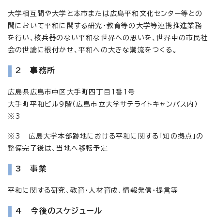
大学相互間や大学と本市または広島平和文化センター等との
間において平和に関する研究・教育等の大学等連携推進業務
を行い、核兵器のない平和な世界への思いを、世界中の市民社
会の世論に根付かせ、平和への大きな潮流をつくる。
2 事務所
広島県広島市中区大手町四丁目1番1号
大手町平和ビル9階（広島市立大学サテライトキャンパス内）
※3
※3 広島大学本部跡地における平和に関する「知の拠点」の
整備完了後は、当地へ移転予定
3 事業
平和に関する研究、教育・人材育成、情報発信・提言等
4 今後のスケジュール