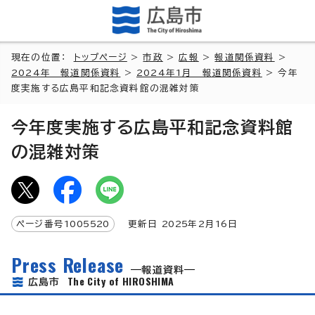
現在の位置：
トップページ
>
市政
>
広報
>
報道関係資料
>
2024年 報道関係資料
>
2024年1月 報道関係資料
> 今年
度実施する広島平和記念資料館の混雑対策
今年度実施する広島平和記念資料館
の混雑対策
ページ番号
1005520
更新日
2025
年2月
16
日
Press Release
報道資料
The City of HIROSHIMA
広島市