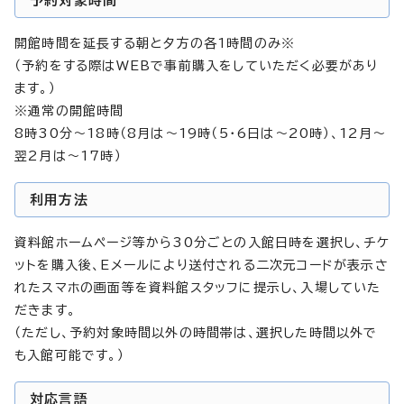
予約対象時間
開館時間を延長する朝と夕方の各1時間のみ※
（予約をする際はWEBで事前購入をしていただく必要があり
ます。）
※通常の開館時間
8時30分～18時（8月は～19時（5・6日は～20時）、12月～
翌2月は～17時）
利用方法
資料館ホームページ等から30分ごとの入館日時を選択し、チケ
ットを購入後、Eメールにより送付される二次元コードが表示さ
れたスマホの画面等を資料館スタッフに提示し、入場していた
だきます。
（ただし、予約対象時間以外の時間帯は、選択した時間以外で
も入館可能です。）
対応言語