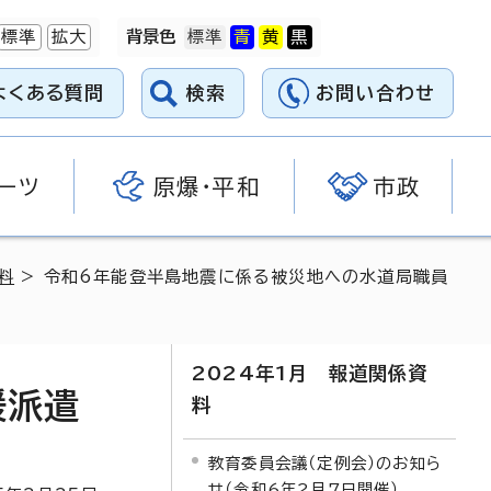
標準
拡大
背景色
よくある質問
検索
お問い合わせ
ーツ
原爆・平和
市政
料
> 令和6年能登半島地震に係る被災地への水道局職員
2024年1月 報道関係資
援派遣
料
教育委員会議（定例会）のお知ら
せ（令和6年2月7日開催）