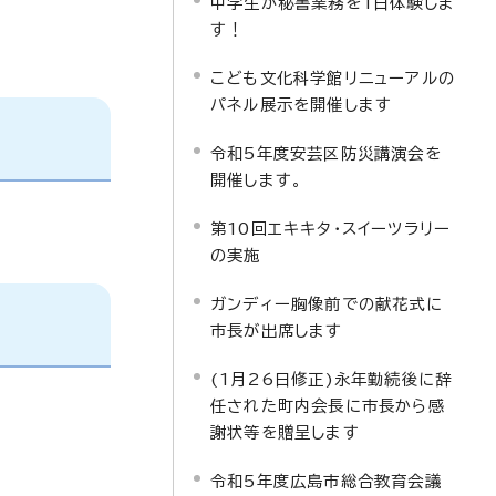
中学生が秘書業務を1日体験しま
す！
こども文化科学館リニューアルの
パネル展示を開催します
令和5年度安芸区防災講演会を
開催します。
第10回エキキタ・スイーツラリー
の実施
ガンディー胸像前での献花式に
市長が出席します
(1月26日修正)永年勤続後に辞
任された町内会長に市長から感
謝状等を贈呈します
令和5年度広島市総合教育会議