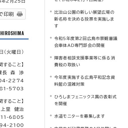
5
年2月
25
日
比治山公園の新しい展望広場の
で印刷
新名称を決める投票を実施しま
す
f HIROSHIMA
令和5年度第2回広島市景観審議
会車体AD専門部会の開催
日（火曜日）
障害者相談支援事業等に係る消
関すること】
費税の取扱い
課長 森 渉
今年度実施する広島平和記念資
04-2274
料館の混雑対策
81-5703
ひろしまフェニックス賞の表彰式
関すること】
を開催
 上里 健治
水道モニターを募集します
11-6805
94-2100