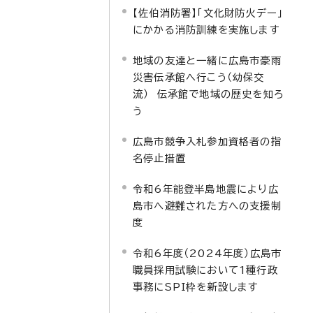
【佐伯消防署】「文化財防火デー」
にかかる消防訓練を実施します
地域の友達と一緒に広島市豪雨
災害伝承館へ行こう（幼保交
流） 伝承館で地域の歴史を知ろ
う
広島市競争入札参加資格者の指
名停止措置
令和6年能登半島地震により広
島市へ避難された方への支援制
度
令和6年度（2024年度）広島市
職員採用試験において1種行政
事務にSPI枠を新設します