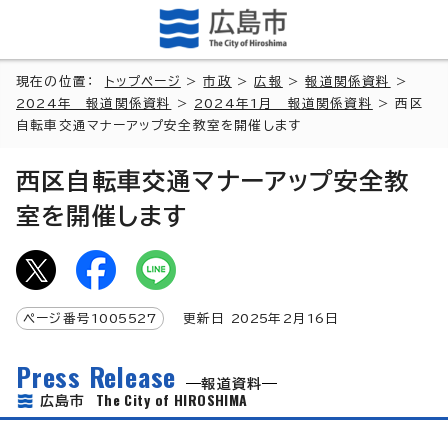
現在の位置：
トップページ
>
市政
>
広報
>
報道関係資料
>
2024年 報道関係資料
>
2024年1月 報道関係資料
> 西区
自転車交通マナーアップ安全教室を開催します
西区自転車交通マナーアップ安全教
室を開催します
ページ番号
1005527
更新日
2025
年2月
16
日
Press Release
報道資料
The City of HIROSHIMA
広島市