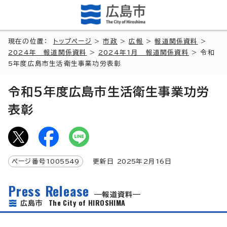
現在の位置：
トップページ
>
市政
>
広報
>
報道関係資料
>
2024年 報道関係資料
>
2024年1月 報道関係資料
> 令和
5年度広島市生活衛生事業功労表彰
令和5年度広島市生活衛生事業功労
表彰
ページ番号
1005549
更新日
2025
年2月
16
日
Press Release
報道資料
The City of HIROSHIMA
広島市