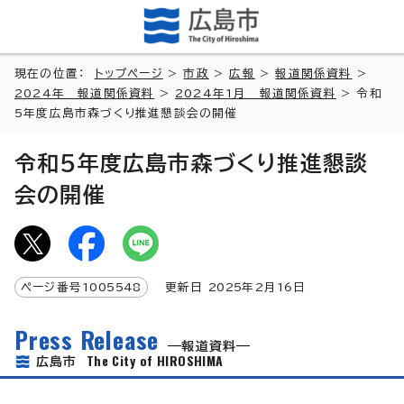
現在の位置：
トップページ
>
市政
>
広報
>
報道関係資料
>
2024年 報道関係資料
>
2024年1月 報道関係資料
> 令和
5年度広島市森づくり推進懇談会の開催
令和5年度広島市森づくり推進懇談
会の開催
ページ番号
1005548
更新日
2025
年2月
16
日
Press Release
報道資料
The City of HIROSHIMA
広島市