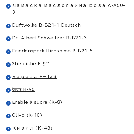
Дамаска маслодайна роза A-A50-
3
Duftwolke B-B21-1 Deutsch
Dr. Albert Schweitzer B-B21-3
Friedenspark Hiroshima B-B21-5
Stieleiche F-97
Береза F－133
देवदार H-90
Érable à sucre (K-8)
Olivo (K-10)
Кизил (К-48)