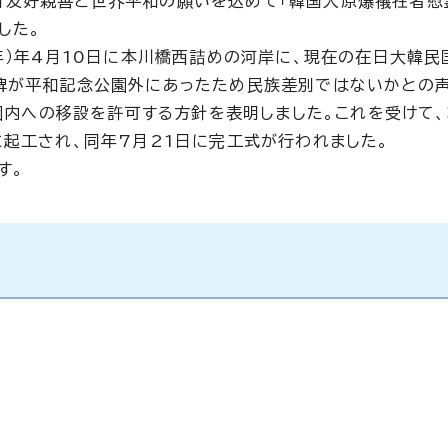
日友好親善と世界平和の願いを込めて「韓国人原爆犠牲者慰
した。
年）年4月10日に本川橋西詰めの河岸に、現在の在日大韓民
の碑が平和記念公園外にあったため民族差別ではないかとの
公園内への移設を許可する方針を表明しました。これを受けて
に起工され、同年7月21日に完工式が行われました。
す。