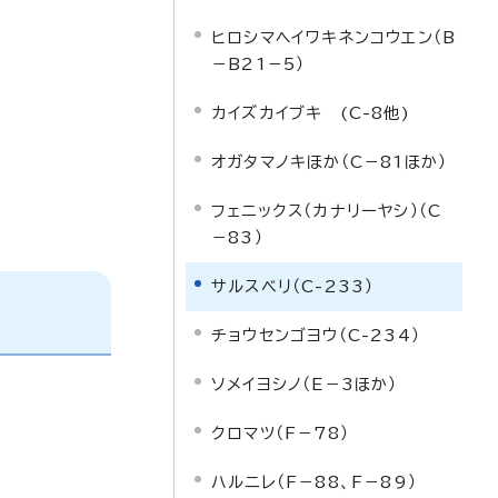
ヒロシマヘイワキネンコウエン（B
－B21－5）
カイズカイブキ (C-8他)
オガタマノキほか（C－81ほか）
フェニックス（カナリーヤシ）（C
－83）
サルスベリ（C-233）
チョウセンゴヨウ（C-234）
ソメイヨシノ（E－3ほか）
クロマツ（F－78）
ハルニレ（F－88、F－89）