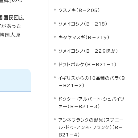
霊碑」のわ
クスノキ（B－205）
国国民団広
ソメイヨシノ（B－218）
声があった
、韓国人原
キタヤマスギ（B－219）
ソメイヨシノ（B－229ほか）
ドフトボルケ（B－B21－1）
イギリスからの10品種のバラ（B
－B21－2）
ドクター・アルバート・シュバイツ
ァー（B－B21－3）
アンネフランクの形見（スブニー
ル・ドゥ・アンネ・フランク）（B－
B21－4）