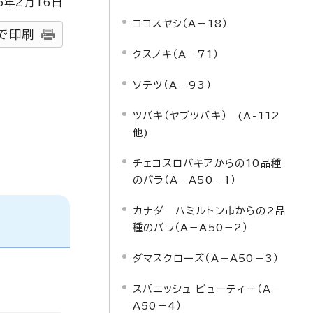
5
年2月
16
日
ココスヤシ（A－18）
で印刷
クスノキ（A－71）
ソテツ（A－93）
ツバキ（ヤブツバキ） (A-112
他)
チェコスロバキアからの10品種
のバラ（A－A50－1）
カナダ ハミルトン市からの2品
種のバラ（A－A50－2）
ダマスクローズ（A－A50－3）
スパニッシュ ビューティー（A－
A50－4）