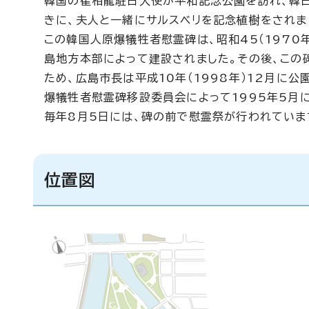
韓国の崔相龍駐日大使が平和記念公園を訪れ、韓
きに、夫人と一緒にサルスベリを記念植樹をされま
この韓国人原爆犠牲者慰霊碑は、昭和45（1970
島地方本部によって建設されました。その後、こ
ため、広島市長は平成10年（1998年）12月に
爆犠牲者慰霊碑移設委員会によって1995年5月
毎年8月5日には、碑の前で慰霊祭が行われていま
位置図