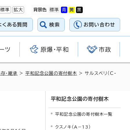
標準
拡大
背景色
よくある質問
検索
お問い合わせ
ーツ
原爆・平和
市政
存・継承
>
平和記念公園の寄付樹木
> サルスベリ（C-
平和記念公園の寄付樹木
平和記念公園の寄付樹木一覧
クスノキ（A－13）