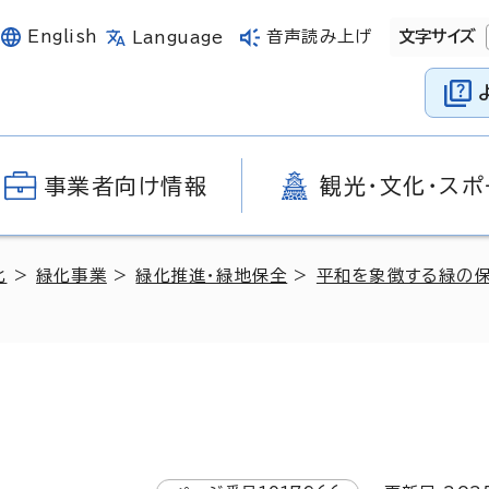
English
音声読み上げ
文字サイズ
Language
事業者向け情報
観光・文化・スポ
化
>
緑化事業
>
緑化推進・緑地保全
>
平和を象徴する緑の保