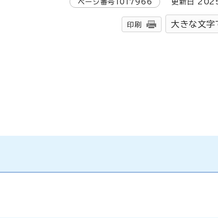
ページ番号
1017966
更新日
202
大きな文字
印刷