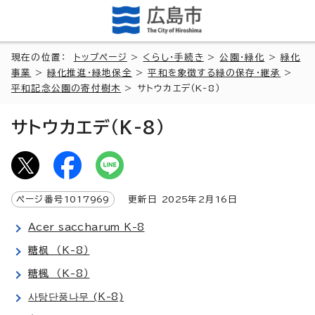
現在の位置：
トップページ
>
くらし・手続き
>
公園・緑化
>
緑化
事業
>
緑化推進・緑地保全
>
平和を象徴する緑の保存・継承
>
平和記念公園の寄付樹木
> サトウカエデ（K-8）
サトウカエデ（K-8）
ページ番号
1017969
更新日
2025
年2月
16
日
Acer saccharum K-8
糖枫 （K-8）
糖楓 （K-8）
사탕단풍나무 (K-8)