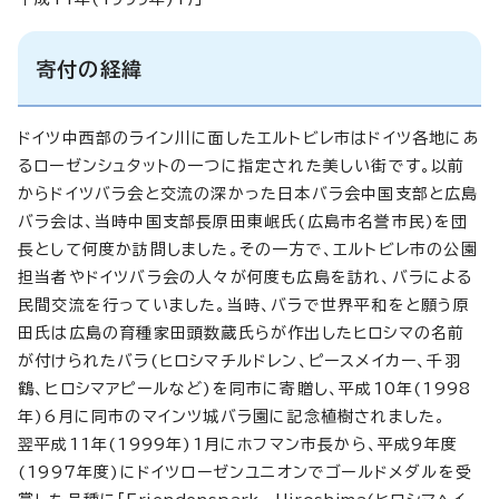
寄付の経緯
ドイツ中西部のライン川に面したエルトビレ市はドイツ各地にあ
るローゼンシュタットの一つに指定された美しい街です。以前
からドイツバラ会と交流の深かった日本バラ会中国支部と広島
バラ会は、当時中国支部長原田東岷氏(広島市名誉市民)を団
長として何度か訪問しました。その一方で、エルトビレ市の公園
担当者やドイツバラ会の人々が何度も広島を訪れ、バラによる
民間交流を行っていました。当時、バラで世界平和をと願う原
田氏は広島の育種家田頭数蔵氏らが作出したヒロシマの名前
が付けられたバラ(ヒロシマチルドレン、ピースメイカー、千羽
鶴、ヒロシマアピールなど)を同市に寄贈し、平成10年(1998
年)6月に同市のマインツ城バラ園に記念植樹されました。
翌平成11年(1999年)1月にホフマン市長から、平成9年度
(1997年度)にドイツローゼンユニオンでゴールドメダルを受