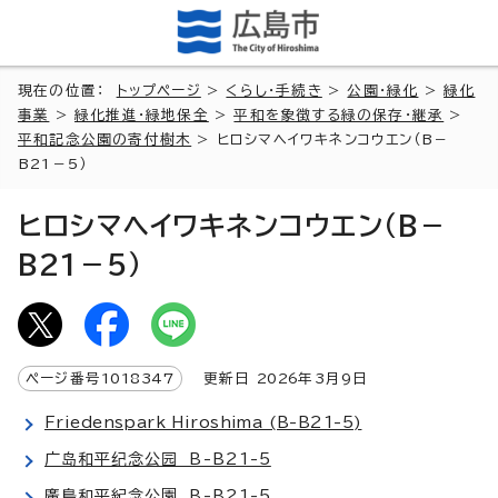
現在の位置：
トップページ
>
くらし・手続き
>
公園・緑化
>
緑化
事業
>
緑化推進・緑地保全
>
平和を象徴する緑の保存・継承
>
平和記念公園の寄付樹木
> ヒロシマヘイワキネンコウエン（B－
B21－5）
ヒロシマヘイワキネンコウエン（B－
B21－5）
ページ番号
1018347
更新日
2026
年3月9日
Friedenspark Hiroshima (B-B21-5)
广岛和平纪念公园 B-B21-5
廣島和平紀念公園 B-B21-5