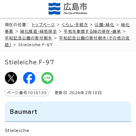
現在の位置：
トップページ
>
くらし・手続き
>
公園・緑化
>
緑化
事業
>
緑化推進・緑地保全
>
平和を象徴する緑の保存・継承
>
平和記念公園の寄付樹木
>
平和記念公園の寄付樹木（その他の言
語）
>
Stieleiche F-97
Stieleiche F-97
ページ番号
1018133
更新日
2026
年2月
18
日
Baumart
Stieleiche