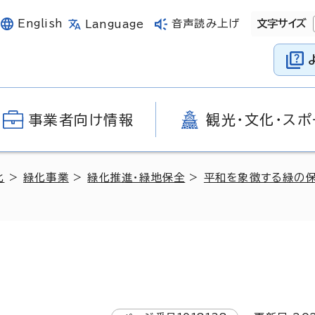
English
音声読み上げ
文字サイズ
Language
事業者向け情報
観光・文化・スポ
化
>
緑化事業
>
緑化推進・緑地保全
>
平和を象徴する緑の保