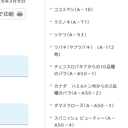
26
年3月6日
ココスヤシ（A－18）
で印刷
クスノキ（A－71）
ソテツ（A－93）
ツバキ（ヤブツバキ） (A-112
他)
チェコスロバキアからの10品種
のバラ（A－A50－1）
カナダ ハミルトン市からの2品
種のバラ（A－A50－2）
ダマスクローズ（A－A50－3）
スパニッシュ ビューティー（A－
A50－4）