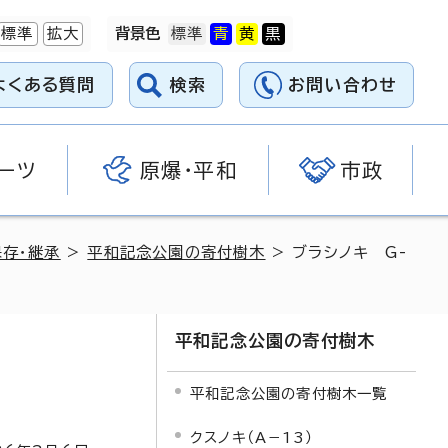
標準
拡大
背景色
よくある質問
検索
お問い合わせ
ーツ
原爆・平和
市政
存・継承
>
平和記念公園の寄付樹木
> ブラシノキ G-
平和記念公園の寄付樹木
平和記念公園の寄付樹木一覧
クスノキ（A－13）