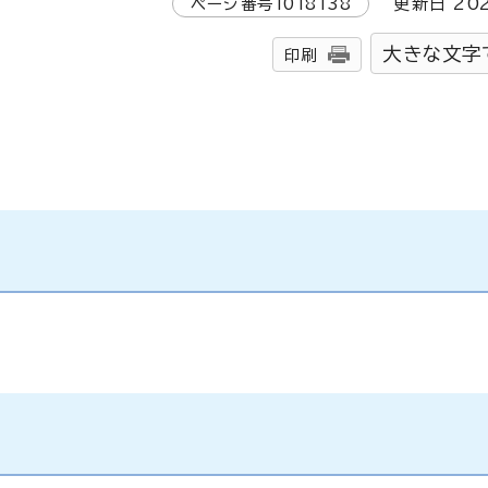
ページ番号
1018138
更新日
20
大きな文字
印刷