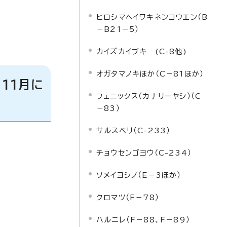
ヒロシマヘイワキネンコウエン（B
－B21－5）
カイズカイブキ (C-8他)
オガタマノキほか（C－81ほか）
11月に
フェニックス（カナリーヤシ）（C
－83）
サルスベリ（C-233）
チョウセンゴヨウ（C-234）
ソメイヨシノ（E－3ほか）
クロマツ（F－78）
ハルニレ（F－88、F－89）