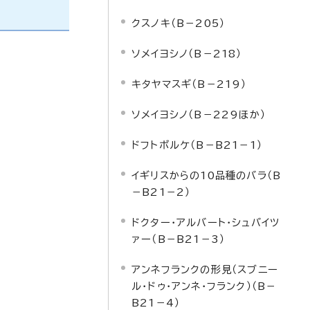
クスノキ（B－205）
ソメイヨシノ（B－218）
キタヤマスギ（B－219）
ソメイヨシノ（B－229ほか）
ドフトボルケ（B－B21－1）
イギリスからの10品種のバラ（B
－B21－2）
ドクター・アルバート・シュバイツ
ァー（B－B21－3）
アンネフランクの形見（スブニー
ル・ドゥ・アンネ・フランク）（B－
B21－4）