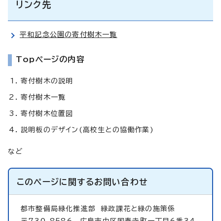
リンク先
平和記念公園の寄付樹木一覧
Topページの内容
寄付樹木の説明
寄付樹木一覧
寄付樹木位置図
説明板のデザイン(高校生との協働作業)
など
このページに関する
お問い合わせ
都市整備局緑化推進部
緑政課花と緑の施策係
〒730-8586 広島市中区国泰寺町一丁目6番34