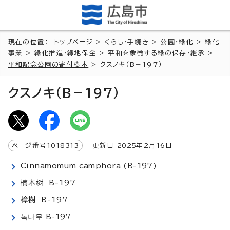
現在の位置：
トップページ
>
くらし・手続き
>
公園・緑化
>
緑化
事業
>
緑化推進・緑地保全
>
平和を象徴する緑の保存・継承
>
平和記念公園の寄付樹木
> クスノキ（B－197）
クスノキ（B－197）
ページ番号
1018313
更新日
2025
年2月
16
日
Cinnamomum camphora (B-197)
楠木树 B-197
樟樹 B-197
녹나무 B-197