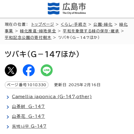
現在の位置：
トップページ
>
くらし・手続き
>
公園・緑化
>
緑化
事業
>
緑化推進・緑地保全
>
平和を象徴する緑の保存・継承
>
平和記念公園の寄付樹木
> ツバキ（G－147ほか）
ツバキ（G－147ほか）
ページ番号
1018330
更新日
2025
年2月
16
日
Camellia japonica (G-147,other)
山茶树 G-147
山茶花 G-147
동백나무 G-147