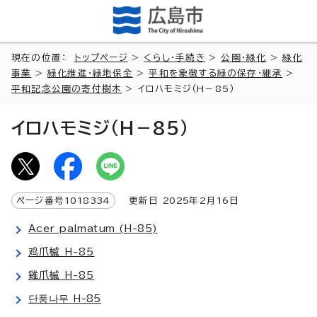
現在の位置：
トップページ
>
くらし・手続き
>
公園・緑化
>
緑化
事業
>
緑化推進・緑地保全
>
平和を象徴する緑の保存・継承
>
平和記念公園の寄付樹木
> イロハモミジ（H－85）
イロハモミジ（H－85）
ページ番号
1018334
更新日
2025
年2月
16
日
Acer palmatum (H-85)
鸡爪槭 H-85
雞爪槭 H-85
단풍나무 H-85