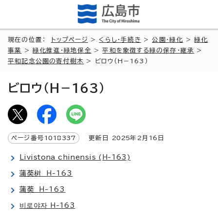
現在の位置：
トップページ
>
くらし・手続き
>
公園・緑化
>
緑化
事業
>
緑化推進・緑地保全
>
平和を象徴する緑の保存・継承
>
平和記念公園の寄付樹木
> ビロウ（H－163）
ビロウ（H－163）
ページ番号
1018337
更新日
2025
年2月
16
日
Livistona chinensis (H-163)
蒲葵树 H-163
蒲葵 H-163
비로야자 H-163