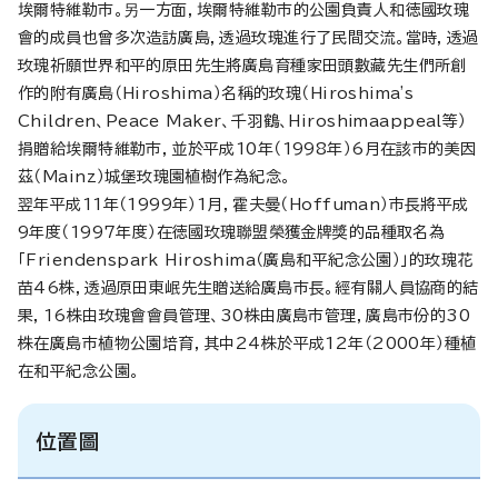
埃爾特維勒市。另一方面，埃爾特維勒市的公園負責人和徳國玫瑰
會的成員也曾多次造訪廣島，透過玫瑰進行了民間交流。當時，透過
玫瑰祈願世界和平的原田先生將廣島育種家田頭數藏先生們所創
作的附有廣島（Hiroshima）名稱的玫瑰（Hiroshima's
Children、Peace Maker、千羽鶴、Hiroshimaappeal等）
捐贈給埃爾特維勒市，並於平成10年（1998年）6月在該市的美因
茲（Mainz）城堡玫瑰園植樹作為紀念。
翌年平成11年（1999年）1月，霍夫曼（Hoffuman）市長將平成
9年度（1997年度）在徳國玫瑰聯盟榮獲金牌獎的品種取名為
「Friendenspark Hiroshima（廣島和平紀念公園）」的玫瑰花
苗46株，透過原田東岷先生贈送給廣島市長。經有關人員協商的結
果，16株由玫瑰會會員管理、30株由廣島市管理，廣島市份的30
株在廣島市植物公園培育，其中24株於平成12年（2000年）種植
在和平紀念公園。
位置圖