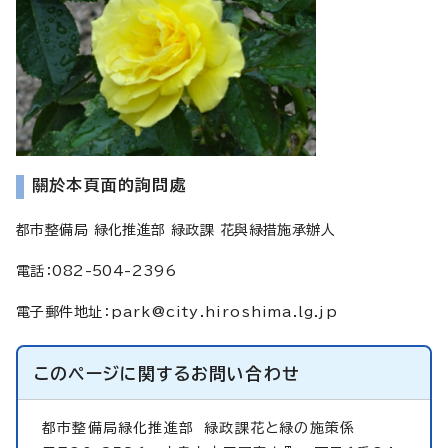
關於本頁面的詢問處
都市整備局 緑化推進部 緑政課 花與緑措施承辦人
電話：082-504-2396
電子郵件地址
：
park@city.hiroshima.lg.jp
このページに関する
お問い合わせ
都市整備局緑化推進部
緑政課花と緑の施策係