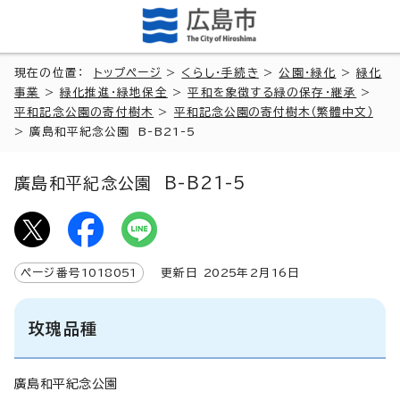
現在の位置：
トップページ
>
くらし・手続き
>
公園・緑化
>
緑化
事業
>
緑化推進・緑地保全
>
平和を象徴する緑の保存・継承
>
平和記念公園の寄付樹木
>
平和記念公園の寄付樹木（繁體中文）
>
廣島和平紀念公園 B-B21-5
廣島和平紀念公園 B-B21-5
ページ番号
1018051
更新日
2025
年2月
16
日
玫瑰品種
廣島和平紀念公園