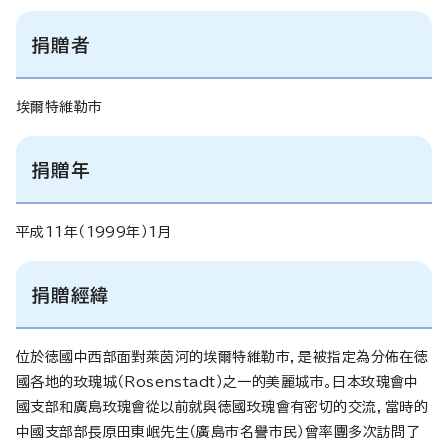
捐贈者
埃爾特維勒市
捐贈年
平成11年（1999年）1月
捐贈經緯
位於徳國中西部面對萊茵河的埃爾特維勒市，是被指定為分佈在徳
國各地的玫瑰城（Rosenstadt）之一的美麗城市。日本玫瑰會中
國支部和廣島玫瑰會從以前就與徳國玫瑰會有密切的交流，當時的
中國支部部長原田東岷先生（廣島市名譽市民）曾率團多次訪問了