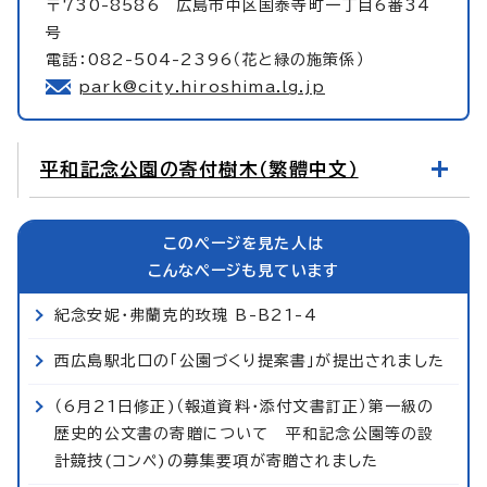
〒730-8586 広島市中区国泰寺町一丁目6番34
号
電話：082-504-2396（花と緑の施策係）
park@city.hiroshima.lg.jp
平和記念公園の寄付樹木（繁體中文）
このページを見た人は
こんなページも見ています
紀念安妮・弗蘭克的玫瑰 B-B21-4
西広島駅北口の「公園づくり提案書」が提出されました
（6月21日修正)（報道資料・添付文書訂正）第一級の
歴史的公文書の寄贈について 平和記念公園等の設
計競技(コンペ)の募集要項が寄贈されました