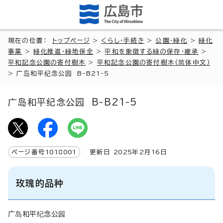
現在の位置：
トップページ
>
くらし・手続き
>
公園・緑化
>
緑化
事業
>
緑化推進・緑地保全
>
平和を象徴する緑の保存・継承
>
平和記念公園の寄付樹木
>
平和記念公園の寄付樹木（简体中文）
>
广岛和平纪念公园 B-B21-5
广岛和平纪念公园 B-B21-5
ページ番号
1018001
更新日
2025
年2月
16
日
玫瑰的品种
广岛和平纪念公园