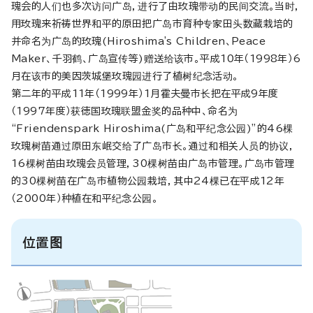
瑰会的人们也多次访问广岛，进行了由玫瑰带动的民间交流。当时，
用玫瑰来祈祷世界和平的原田把广岛市育种专家田头数藏栽培的
并命名为广岛的玫瑰(
Hiroshima's Children、Peace
Maker
、千羽鹤、广岛宣传等)赠送给该市。平成10年（1998年）6
月在该市的美因茨城堡玫瑰园进行了植树纪念活动。
第二年的平成11年（1999年）1月霍夫曼市长把在平成9年度
（1997年度）获徳国玫瑰联盟金奖的品种中、命名为
“
Friendenspark Hiroshima
(广岛和平纪念公园)”的46棵
玫瑰树苗通过原田东岷交给了广岛市长。通过和相关人员的协议，
16棵树苗由玫瑰会员管理，30棵树苗由广岛市管理。广岛市管理
的30棵树苗在广岛市植物公园栽培，其中24棵已在平成12年
（2000年）种植在和平纪念公园。
位置图