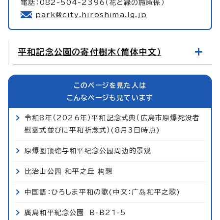
電話：082-504-2396（花と緑の施策係）
park@city.hiroshima.lg.jp
平和記念公園の寄付樹木（简体中文）
このページを見た人は
こんなページも見ています
令和8年（2026年）平和記念式典（広島市原爆死没者
慰霊式並びに平和祈念式）(8月3日時点)
原爆圆顶馆与和平纪念公园周边的景观
比治山公园 和平之丘 构想
中国語：ひろしま平和の歌(中文：广岛和平之歌)
廣島和平紀念公園 B-B21-5