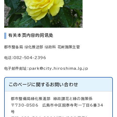
有关本页内容的问讯处
都市整备局 绿化推进部 绿政科 花树施策主管
电话：082-504-2396
电子邮件邮址
：
park@city.hiroshima.lg.jp
このページに関する
お問い合わせ
都市整備局緑化推進部
緑政課花と緑の施策係
〒730-8586 広島市中区国泰寺町一丁目6番34
号