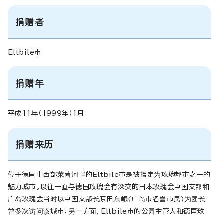
捐赠者
Eltbile
市
捐赠年
平成11年（1999年）1月
捐赠来历
位于徳国中西部莱茵河畔的
Eltbile
市是被指定为玫瑰都市之一的
魅力城市。以往一直与徳国玫瑰会有深交的日本玫瑰会中国支部和
广岛玫瑰会当时以中国支部长原田东岷(广岛市名誉市民)为团长
曾多次访问该城市。另一方面，
Eltbile
市的公园主管人和徳国玫