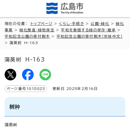
現在の位置：
トップページ
>
くらし・手続き
>
公園・緑化
>
緑化
事業
>
緑化推進・緑地保全
>
平和を象徴する緑の保存・継承
>
平和記念公園の寄付樹木
>
平和記念公園の寄付樹木（简体中文）
>
蒲葵树 H-163
蒲葵树 H-163
ページ番号
1018023
更新日
2025
年2月
16
日
树种
蒲葵树