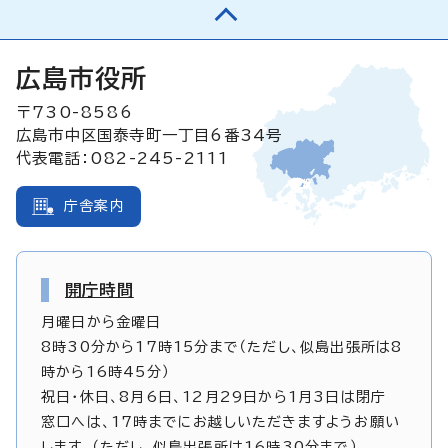
広島市役所
〒730-8586
広島市中区国泰寺町一丁目6番34号
代表電話：082-245-2111
庁舎案内
開庁時間
月曜日から金曜日
8時30分から17時15分まで（ただし、似島出張所は8
時から16時45分）
祝日・休日、8月6日、12月29日から1月3日は閉庁
窓口へは、17時までにお越しいただきますようお願い
します。（ただし、似島出張所は16時30分まで）