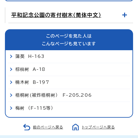
平和記念公園の寄付樹木（简体中文）
このページを見た人は
こんなページも見ています
蒲葵 H-163
棕榈树 A-18
楠木树 B-197
梧桐树(被炸梧桐树） F-205.206
梅树 （F-115等）
前のページへ戻る
トップページへ戻る