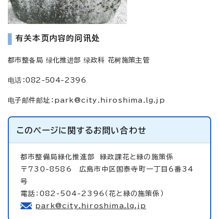
有关本页内容的问讯处
都市整备局 绿化推进部 绿政科 花树施策主管
电话：082-504-2396
电子邮件邮址
：
park@city.hiroshima.lg.jp
このページに関する
お問い合わせ
都市整備局緑化推進部
緑政課花と緑の施策係
〒730-8586 広島市中区国泰寺町一丁目6番34
号
電話：082-504-2396（花と緑の施策係）
park@city.hiroshima.lg.jp