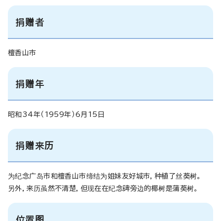
捐赠者
檀香山市
捐赠年
昭和34年（1959年）6月15日
捐赠来历
为纪念广岛市和檀香山市缔结为姐妹友好城市，种植了丝葵树。
另外，来历虽然不清楚，但现在在纪念碑旁边的椰树是蒲葵树。
位置图